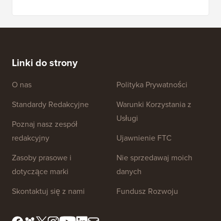
Linki do strony
O nas
Polityka Prywatności
Standardy Redakcyjne
Warunki Korzystania z
Usługi
Poznaj nasz zespół
redakcyjny
Ujawnienie FTC
Zasoby prasowe i
Nie sprzedawaj moich
dotyczące marki
danych
Skontaktuj się z nami
Fundusz Rozwoju