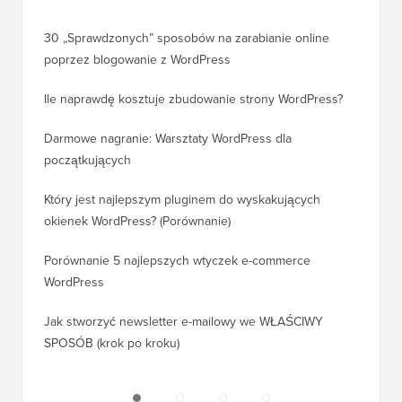
30 „Sprawdzonych” sposobów na zarabianie online
Jak pra
poprzez blogowanie z WordPress
WordPre
Ile naprawdę kosztuje zbudowanie strony WordPress?
Jak pra
bez utr
Darmowe nagranie: Warsztaty WordPress dla
początkujących
Jak prz
pozycji
Który jest najlepszym pluginem do wyskakujących
okienek WordPress? (Porównanie)
Jak pra
kroku)
Porównanie 5 najlepszych wtyczek e-commerce
WordPress
Jak pra
WordPr
Jak stworzyć newsletter e-mailowy we WŁAŚCIWY
SPOSÓB (krok po kroku)
Jak prz
bez prz