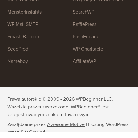
MonsterInsights
SearchWP
WP Mail SMTP
RafflePress
Smash Balloon
PushEngage
SeedProd
WP Charitable
Nameboy
AffiliateWP
Prawa autorskie © 2009 - 2026 WPBeginner LLC.
Wszelkie prawa zastrzeżone. WPBeginner® jest
zarejestrowanym znakiem towarowym.
Zarządzane przez
Awesome Motive
|
Hosting WordPress
przez
SiteGround