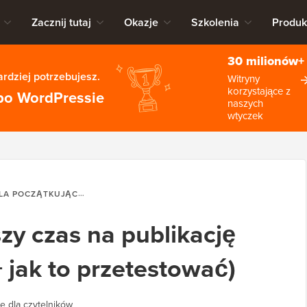
Zacznij tutaj
Okazje
Szkolenia
Produk
30 milionów+
rdziej potrzebujesz.
Witryny
korzystające z
po WordPressie
naszych
wtyczek
A POCZĄTKUJĄCYCH
KIEDY JEST NAJLEPSZY CZAS NA PUBLIKA
szy czas na publikację
 jak to przetestować)
e dla czytelników