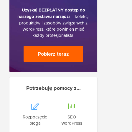
Uzyskaj BEZPŁATNY dostęp do
naszego zestawu narzędzi
– kolekcji
produktów i zasobów związanych z
WordPress, które powinien mieć
każdy profesjonalista!
Pobierz teraz
Potrzebuję pomocy z…
Rozpoczęcie
SEO
bloga
WordPress