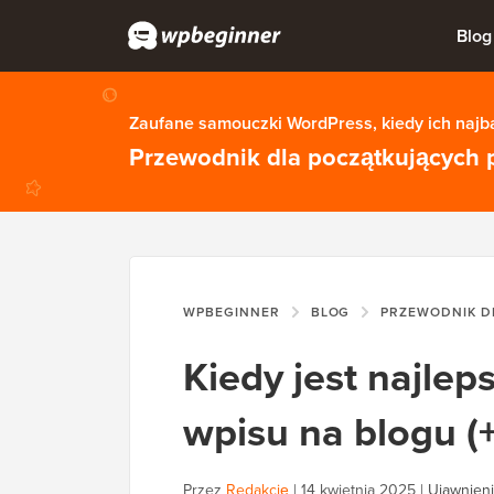
Blog
Zaufane samouczki WordPress, kiedy ich najba
Przewodnik dla początkujących 
WPBEGINNER
BLOG
PRZEWODNIK DL
Kiedy jest najlep
wpisu na blogu (+
Przez
Redakcję
|
14 kwietnia 2025
|
Ujawnieni