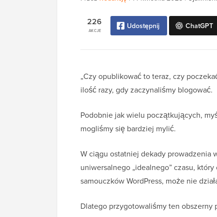
226
Udostępnij
ChatGPT
AKCJE
„Czy opublikować to teraz, czy poczeka
ilość razy, gdy zaczynaliśmy blogować.
Podobnie jak wielu początkujących, myśle
mogliśmy się bardziej mylić.
W ciągu ostatniej dekady prowadzenia 
uniwersalnego „idealnego” czasu, który d
samouczków WordPress, może nie działa
Dlatego przygotowaliśmy ten obszerny p