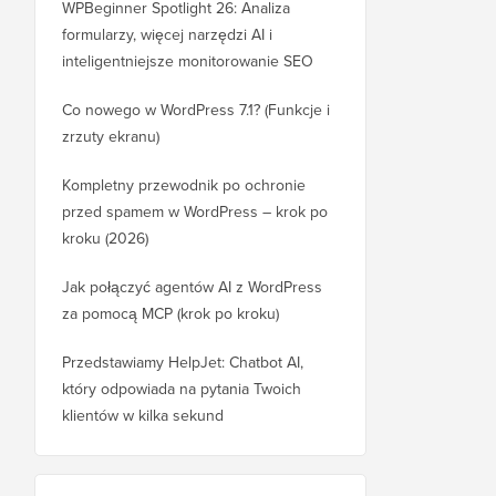
WPBeginner Spotlight 26: Analiza
formularzy, więcej narzędzi AI i
inteligentniejsze monitorowanie SEO
Co nowego w WordPress 7.1? (Funkcje i
zrzuty ekranu)
Kompletny przewodnik po ochronie
przed spamem w WordPress – krok po
kroku (2026)
Jak połączyć agentów AI z WordPress
za pomocą MCP (krok po kroku)
Przedstawiamy HelpJet: Chatbot AI,
który odpowiada na pytania Twoich
klientów w kilka sekund