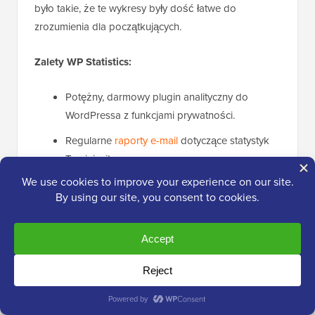
było takie, że te wykresy były dość łatwe do
zrozumienia dla początkujących.
Zalety WP Statistics:
Potężny, darmowy plugin analityczny do
WordPressa z funkcjami prywatności.
Regularne
raporty e-mail
dotyczące statystyk
Twojej witryny.
Automatyczne codzienne czyszczenie danych
w celu optymalizacji bazy danych.
Wady WP Statistics:
Ponieważ wszystkie dane analityczne są
przechowywane na własnym serwerze witryny,
może to ostatecznie spowolnić Twoją witrynę,