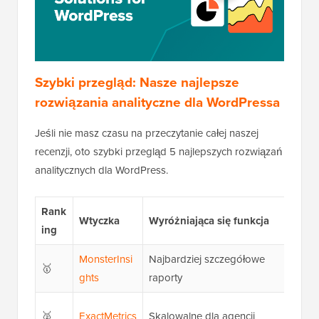
Szybki przegląd: Nasze najlepsze
rozwiązania analityczne dla WordPressa
Jeśli nie masz czasu na przeczytanie całej naszej
recenzji, oto szybki przegląd 5 najlepszych rozwiązań
analitycznych dla WordPress.
Rank
Wtyczka
Wyróżniająca się funkcja
C
ing
MonsterInsi
Najbardziej szczegółowe
B
🥇
ghts
raporty
ro
B
🥈
ExactMetrics
Skalowalne dla agencji