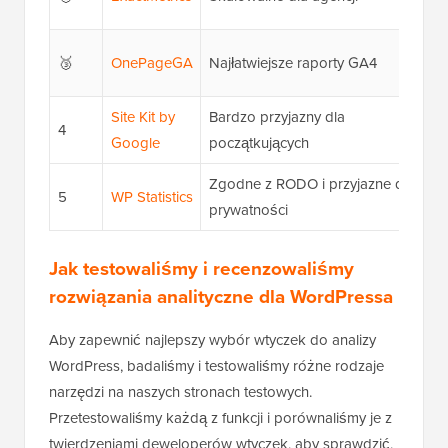
ro
1
🥉
OnePageGA
Najłatwiejsze raporty GA4
o
Site Kit by
Bardzo przyjazny dla
4
D
Google
początkujących
Zgodne z RODO i przyjazne dla
5
WP Statistics
D
prywatności
Jak testowaliśmy i recenzowaliśmy
rozwiązania analityczne dla WordPressa
Aby zapewnić najlepszy wybór wtyczek do analizy
WordPress, badaliśmy i testowaliśmy różne rodzaje
narzędzi na naszych stronach testowych.
Przetestowaliśmy każdą z funkcji i porównaliśmy je z
twierdzeniami deweloperów wtyczek, aby sprawdzić,