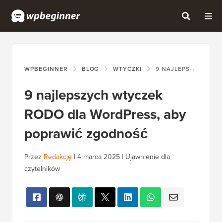
WPBEGINNER
BLOG
WTYCZKI
9 NAJLEPSZYCH WTYCZEK RODO DLA WORDPRESS, ABY POPRAWIĆ ZGODNOŚĆ
9 najlepszych wtyczek
RODO dla WordPress, aby
poprawić zgodność
Przez
Redakcję
|
4 marca 2025
|
Ujawnienie dla
czytelników