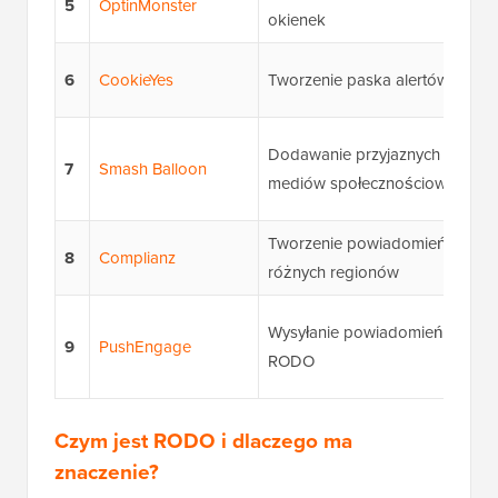
5
OptinMonster
okienek
6
CookieYes
Tworzenie paska alertów dla pl
Dodawanie przyjaznych dla R
7
Smash Balloon
mediów społecznościowych
Tworzenie powiadomień o plika
8
Complianz
różnych regionów
Wysyłanie powiadomień push z
9
PushEngage
RODO
Czym jest RODO i dlaczego ma
znaczenie?