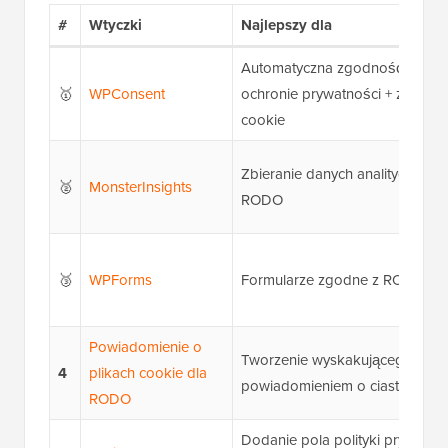
#
Wtyczki
Najlepszy dla
Automatyczna zgodność z prze
🥇
WPConsent
ochronie prywatności + zarządz
cookie
Zbieranie danych analitycznych
🥈
MonsterInsights
RODO
🥉
WPForms
Formularze zgodne z RODO
Powiadomienie o
Tworzenie wyskakującego okie
4
plikach cookie dla
powiadomieniem o ciasteczkac
RODO
Dodanie pola polityki prywatno