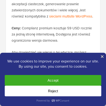
akceptacji ciasteczek, generowanie prawnie
zatwierdzonych dokumentów i wiele więcej. Jest
również kompatybilna z
sieciami multisite WordPress
.
Ceny:
Complianz premium kosztuje 59 USD rocznie
za jedną stronę internetową. Dostępna jest również
ograniczona wersja darmowa.
Aby dowiedzieć się więcej o tej wtyczce, możesz
przeczytać naszą szczegółową
recenzję Complianz
.
9.
PushEngage
– Przyjazne dla RODO
powiadomienia push