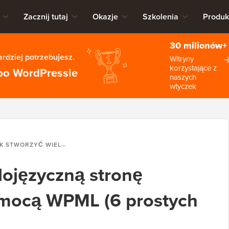
Zacznij tutaj
Okazje
Szkolenia
Produk
30 milionów+
rdziej potrzebujesz.
Witryny
korzystające z
po WordPressie
naszych
wtyczek
ZYĆ WIELOJĘZYCZNĄ STRONĘ WORDPRESS ZA POMOCĄ WPML (6 PROSTYCH KROKÓW)
lojęzyczną stronę
mocą WPML (6 prostych