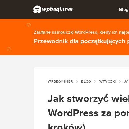
Blog
Zaufane samouczki WordPress, kiedy ich najba
Przewodnik dla początkujących 
WPBEGINNER
BLOG
WTYCZKI
JAK STWOR
Jak stworzyć wie
WordPress za po
kroków)