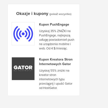
Okazje i kupony
(pokaż wszystko)
Kupon PushEngage
Uzyskaj 35% ZNIŻKI na
PushEngage, najlepszą
usługę powiadomień push
na urządzenia mobilne i
web. Od 4 $/miesiąc.
Kupon Kreatora Stron
Internetowych Gator
Uzyskaj 55% zniżki na
kreator stron
internetowych typu
przeciągnij i upuść Gator
od HostGator.