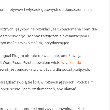
wem motywów i wtyczek gotowych do tłumaczenia, ale
różnych języków, na przykład „es.twojadomena.com” dla
a francuskiego. Jednak zarządzanie aktualizacjami i
ryn może szybko stać się przytłaczające.
ingual Plugin) oferuje rozwiązanie, umożliwiając
cji WordPress. Przetestowałem wiele
wtyczek do
eważ jest bardzo łatwy w użyciu dla początkujących.
arządzać swoją treścią w różnych językach. Podoba mi
obok siebie i pamięć tłumaczeń, aby ułatwić
rony, tagi, kategorie i motywy na dowolną liczbę