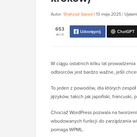
Autor:
Shahzad Saeed
|
13 maja 2025
|
Ujawni
653
Udostępnij
ChatGPT
AKCJE
W ciągu ostatnich kilku lat prowadzeni
odbiorców jest bardzo ważne, jeśli chce
To jeden z powodów, dla których zespół
języków, takich jak japoński, francuski, p
Chociaż WordPress pozwala na tworzenie
wbudowanych funkcji do zarządzania wie
pomaga WPML.