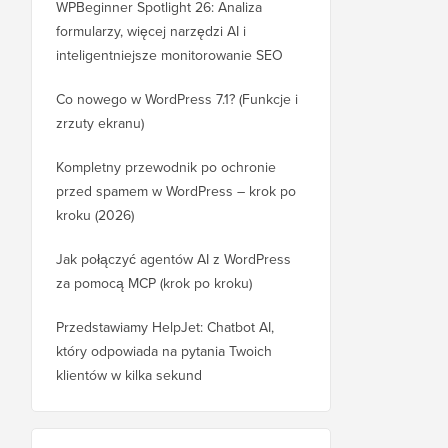
WPBeginner Spotlight 26: Analiza
formularzy, więcej narzędzi AI i
inteligentniejsze monitorowanie SEO
Co nowego w WordPress 7.1? (Funkcje i
zrzuty ekranu)
Kompletny przewodnik po ochronie
przed spamem w WordPress – krok po
kroku (2026)
Jak połączyć agentów AI z WordPress
za pomocą MCP (krok po kroku)
Przedstawiamy HelpJet: Chatbot AI,
który odpowiada na pytania Twoich
klientów w kilka sekund