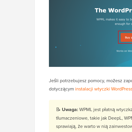
Jeśli potrzebujesz pomocy, możesz zapo
dotyczącym
instalacji wtyczki WordPres
📝
Uwaga:
WPML jest płatną wtyczką, 
tłumaczeniowe, takie jak DeepL, WPML
sprawiają, że warto w nią zainwesto