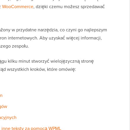
z
WooCommerce
, dzięki czemu możesz sprzedawać
żony w przydatne narzędzia, co czyni go najlepszym
on internetowych. Aby uzyskać więcej informacji,
zego zespołu.
ągu kilku minut stworzyć wielojęzyczną stronę
ąd wszystkich kroków, które omówię:
on
agów
acyjnych
 i inne teksty za pomocą WPML