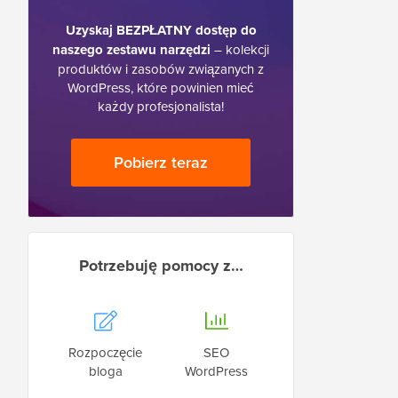
Uzyskaj BEZPŁATNY dostęp do
naszego zestawu narzędzi
– kolekcji
produktów i zasobów związanych z
WordPress, które powinien mieć
każdy profesjonalista!
Pobierz teraz
Potrzebuję pomocy z…
Rozpoczęcie
SEO
bloga
WordPress