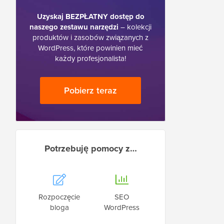
Uzyskaj BEZPŁATNY dostęp do
naszego zestawu narzędzi
– kolekcji
produktów i zasobów związanych z
WordPress, które powinien mieć
każdy profesjonalista!
Pobierz teraz
Potrzebuję pomocy z…
Rozpoczęcie
SEO
bloga
WordPress