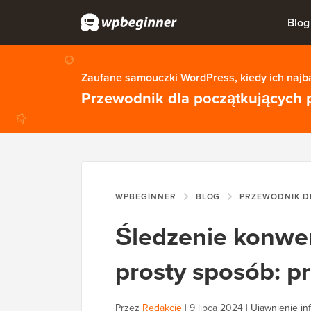
Blog
Zaufane samouczki WordPress, kiedy ich najba
Przewodnik dla początkujących 
WPBEGINNER
BLOG
PRZEWODNIK DL
Śledzenie konwe
prosty sposób: p
Przez
Redakcję
|
9 lipca 2024
|
Ujawnienie inf