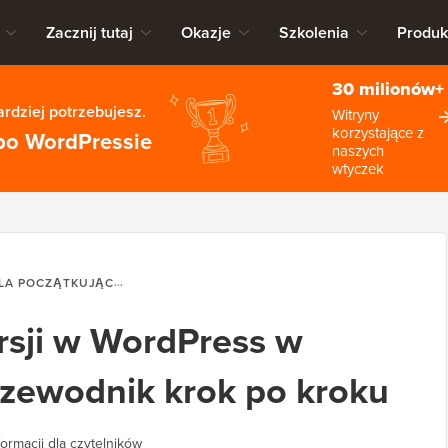
Zacznij tutaj
Okazje
Szkolenia
Produk
30 milionów+
rdziej potrzebujesz.
Witryny
korzystające z
po WordPressie
naszych
wtyczek
A POCZĄTKUJĄCYCH
ŚLEDZENIE KONWERSJI W WORDPRESS W 
rsji w WordPress w
rzewodnik krok po kroku
ormacji dla czytelników