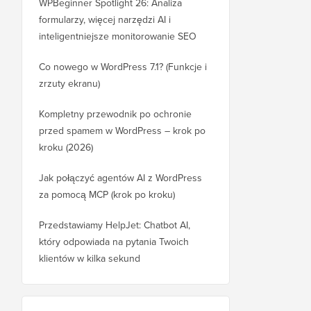
WPBeginner Spotlight 26: Analiza
formularzy, więcej narzędzi AI i
inteligentniejsze monitorowanie SEO
Co nowego w WordPress 7.1? (Funkcje i
zrzuty ekranu)
Kompletny przewodnik po ochronie
przed spamem w WordPress – krok po
kroku (2026)
Jak połączyć agentów AI z WordPress
za pomocą MCP (krok po kroku)
Przedstawiamy HelpJet: Chatbot AI,
który odpowiada na pytania Twoich
klientów w kilka sekund