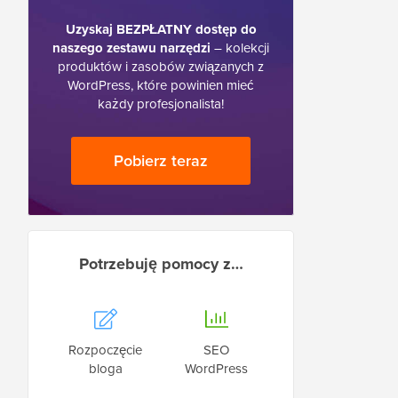
Uzyskaj BEZPŁATNY dostęp do
naszego zestawu narzędzi
– kolekcji
produktów i zasobów związanych z
WordPress, które powinien mieć
każdy profesjonalista!
Pobierz teraz
Potrzebuję pomocy z…
Rozpoczęcie
SEO
bloga
WordPress