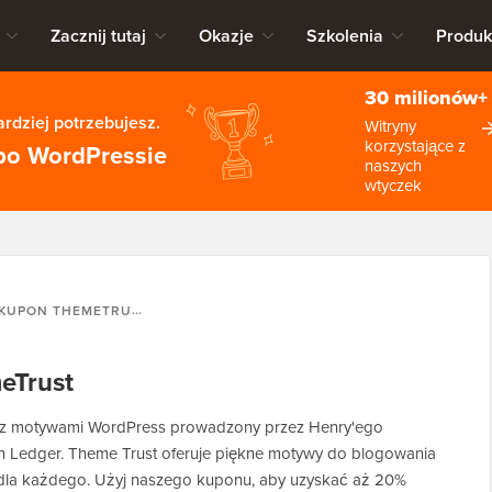
Zacznij tutaj
Okazje
Szkolenia
Produk
30 milionów+
rdziej potrzebujesz.
Witryny
korzystające z
po WordPressie
naszych
wtyczek
KUPON THEMETRUST
eTrust
p z motywami WordPress prowadzony przez Henry'ego
 Ledger. Theme Trust oferuje piękne motywy do blogowania
e dla każdego. Użyj naszego kuponu, aby uzyskać aż 20%