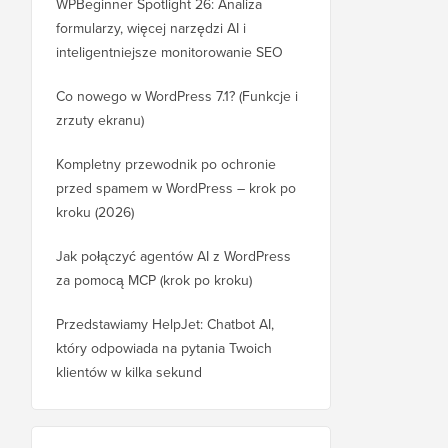
WPBeginner Spotlight 26: Analiza
formularzy, więcej narzędzi AI i
inteligentniejsze monitorowanie SEO
Co nowego w WordPress 7.1? (Funkcje i
zrzuty ekranu)
Kompletny przewodnik po ochronie
przed spamem w WordPress – krok po
kroku (2026)
Jak połączyć agentów AI z WordPress
za pomocą MCP (krok po kroku)
Przedstawiamy HelpJet: Chatbot AI,
który odpowiada na pytania Twoich
klientów w kilka sekund