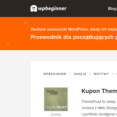
Blog
Zaufane samouczki WordPress, kiedy ich najba
Przewodnik dla początkujących 
WPBEGINNER
OKAZJE
MOTYWY
Kupon Them
ThemeTrust to skle
Jonesa z Web Design
i portfolio dostępn
Ocena: