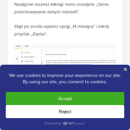
Następnie możesz kliknąć menu rozwijane „Okres
przechowywania danych zdarzeń”.
Stąd po prostu wybierz opcję „14 miesięcy” i kliknij
przycisk „Zapisz”.
Pamiętaj, że Google Analytics potrzebuje trochę
czasu, zanim wyświetli Twoje statystyki.
💡
Wskazówka Pro:
Google Analytics
pozwala na przedłużenie okresu