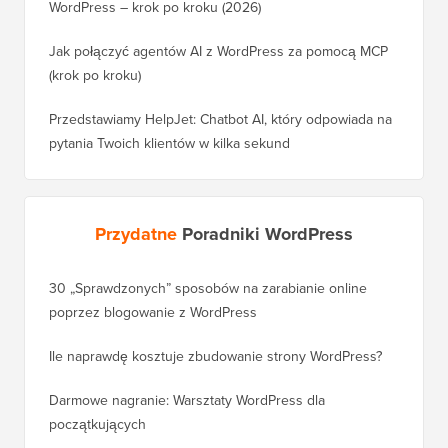
WordPress – krok po kroku (2026)
Jak połączyć agentów AI z WordPress za pomocą MCP
(krok po kroku)
Przedstawiamy HelpJet: Chatbot AI, który odpowiada na
pytania Twoich klientów w kilka sekund
Przydatne
Poradniki WordPress
30 „Sprawdzonych” sposobów na zarabianie online
Jak pra
poprzez blogowanie z WordPress
WordPre
Ile naprawdę kosztuje zbudowanie strony WordPress?
Jak pra
bez utr
Darmowe nagranie: Warsztaty WordPress dla
początkujących
Jak prz