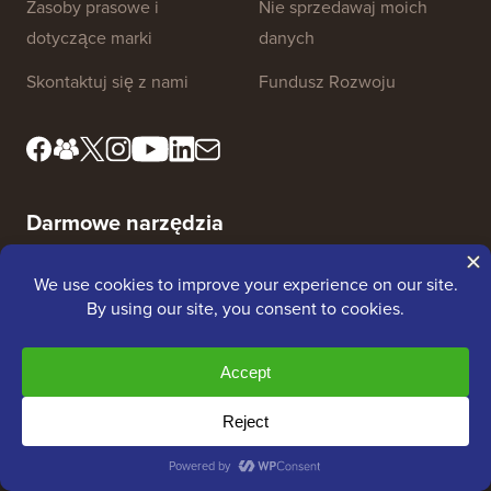
Zasoby prasowe i
Nie sprzedawaj moich
dotyczące marki
danych
Skontaktuj się z nami
Fundusz Rozwoju
Darmowe narzędzia
Generator Nazw Firm
Detektor motywów WordPress
Generator Słów Kluczowych SEO
Analizator nagłówków
Analizator SEO Strony Internetowej