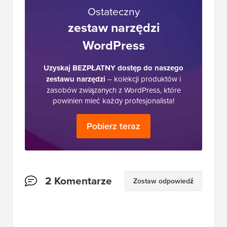
Ostateczny
zestaw narzędzi
WordPress
Uzyskaj BEZPŁATNY dostęp do naszego
zestawu narzędzi
– kolekcji produktów i
zasobów związanych z WordPress, które
powinien mieć każdy profesjonalista!
Pobierz teraz
Interakcje
2 Komentarze
Zostaw odpowiedź
czytelników