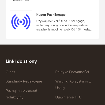
Kupon PushEngage
Uzyskaj 35% ZNIŻKI na PushEngage,
najlepszą usługę powiadomień push na
urządzenia mobilne i web. Od 4 $/miesiąc.
Linki do strony
O nas
Polityka Prywatności
Standardy Redakcyjne
Warunki Korzystania z
Usługi
Poznaj nasz zespół
redakcyjny
Ujawnienie FTC