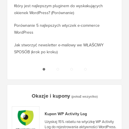
pozycji
Który jest najlepszym pluginem do wyskakujących
okienek WordPress? (Porównanie)
Jak pra
kroku)
Porównanie 5 najlepszych wtyczek e-commerce
WordPress
Jak pra
WordPr
Jak stworzyć newsletter e-mailowy we WŁAŚCIWY
SPOSÓB (krok po kroku)
Jak prz
bez prz
Okazje i kupony
(pokaż wszystko)
Kupon WP Activity Log
Uzyskaj 15% rabatu na wtyczkę WP Activity
Log do rejestrowania aktywności WordPress.