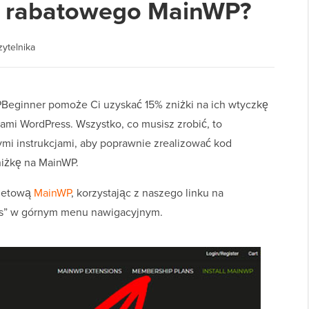
u rabatowego MainWP?
zytelnika
eginner pomoże Ci uzyskać 15% zniżki na ich wtyczkę
mi WordPress. Wszystko, co musisz zrobić, to
mi instrukcjami, aby poprawnie zrealizować kod
niżkę na MainWP.
rnetową
MainWP
, korzystając z naszego linku na
ns” w górnym menu nawigacyjnym.