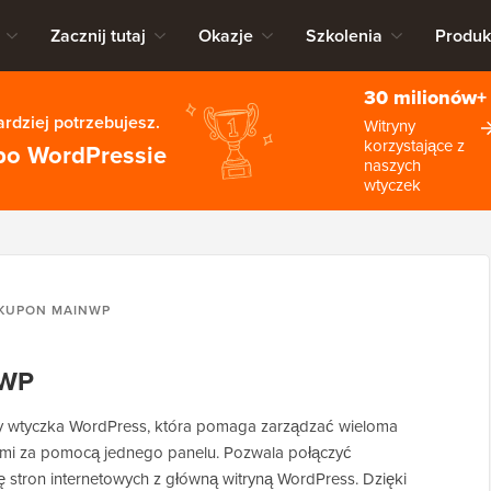
Zacznij tutaj
Okazje
Szkolenia
Produk
30 milionów+
rdziej potrzebujesz.
Witryny
korzystające z
po WordPressie
naszych
wtyczek
KUPON MAINWP
nWP
y wtyczka WordPress, która pomaga zarządzać wieloma
ymi za pomocą jednego panelu. Pozwala połączyć
ę stron internetowych z główną witryną WordPress. Dzięki