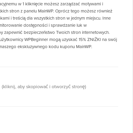
acyjnemu w 1 kliknięcie możesz zarządzać motywami i
tkich stron z panelu MainWP. Oprócz tego możesz również
ami i treścią dla wszystkich stron w jednym miejscu. Inne
nitorowanie dostępności i sprawdzanie luk w
by zapewnić bezpieczeństwo Twoich stron internetowych.
że użytkownicy WPBeginner mogą uzyskać 15% ZNIŻKI na swój
 z naszego ekskluzywnego kodu kuponu MainWP.
(kliknij, aby skopiować i otworzyć stronę)