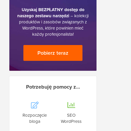
Uzyskaj BEZPŁATNY dostęp do
naszego zestawu narzędzi
– kolekcji
produktów i zasobów związanych z
WordPress, które powinien mieć
każdy profesjonalista!
Pobierz teraz
Potrzebuję pomocy z…
Rozpoczęcie
SEO
bloga
WordPress