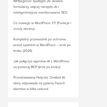
WPBeginner Spotlight 26: Analiza
formularzy, więcej narzędzi AI i
inteligentniejsze monitorowanie SEO
Co nowego w WordPress 7.1? (Funkcje i
zrzuty ekranu)
Kompletny przewodnik po ochronie
przed spamem w WordPress – krok po
kroku (2026)
Jak połączyć agentów AI z WordPress
za pomocą MCP (krok po kroku)
Przedstawiamy HelpJet: Chatbot AI,
który odpowiada na pytania Twoich
klientów w kilka sekund