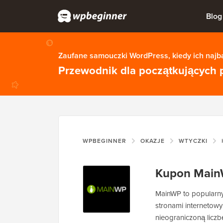
Blog
Zaufane samouczki WordPress, kiedy ich najba
Przewodnik dla początkujących 
WPBEGINNER
OKAZJE
WTYCZKI
Kupon Mai
MainWP to popularn
stronami internetow
nieograniczoną liczb