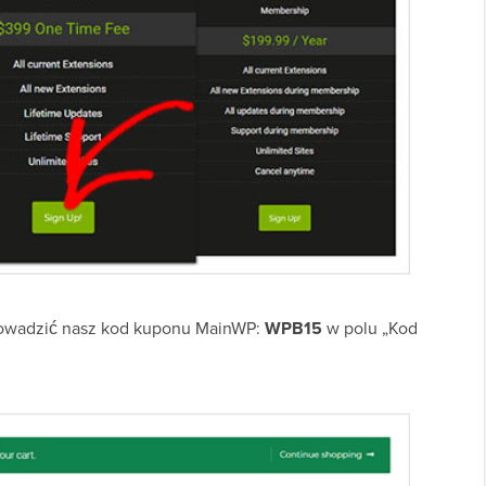
prowadzić nasz kod kuponu MainWP:
WPB15
w polu „Kod