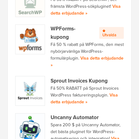
främsta WordPress-sökpluginet!
Visa
detta erbjudande »
WPForms-
Utvalda
kupong
Få 50 % rabatt på WPForms, den mest
nybörjarvänliga WordPress-
formulärplugin.
Visa detta erbjudande
»
Sprout Invoices Kupong
Få 50% RABATT på Sprout Invoices
WordPress faktureringsplugin.
Visa
detta erbjudande »
Uncanny Automator
Spara 200 $ på Uncanny Automator,
det bästa pluginet för WordPress-
automatisering och integration!
Visa