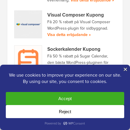
evenemang.
Visa detta erbjudande »
Visual Composer Kupong
Få 20 % rabatt på Visual Composer
WordPress-plugin för sidbyggnad.
Visa detta erbjudande »
Sockerkalender Kupong
Få 50 % rabatt på Sugar Calendar,
den bästa WordPress-pluginen för
evenemangskalender och bokning!
Visa detta erbjudande »
Revive Old Post Kupong
Få 15 % rabatt på Revive Old Post
WordPress-plugin för social delning.
Visa detta erbjudande »
TranslatePress-kupong