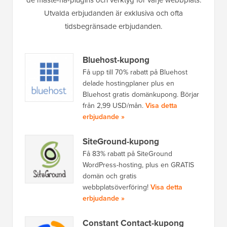
de måste-ha-plugins och verktyg för varje webbplats.
Utvalda erbjudanden är exklusiva och ofta
tidsbegränsade erbjudanden.
Bluehost-kupong
Få upp till 70% rabatt på Bluehost
delade hostingplaner plus en
Bluehost gratis domänkupong. Börjar
från 2,99 USD/mån.
Visa detta
erbjudande »
SiteGround-kupong
Få 83% rabatt på SiteGround
WordPress-hosting, plus en GRATIS
domän och gratis
webbplatsöverföring!
Visa detta
erbjudande »
Constant Contact-kupong