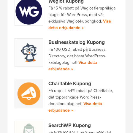
Weglot Kupong
Få 15 % rabatt på Weglot flerspråkiga
plugin för WordPress, med vår
exklusiva Weglot-kupongkod.
Visa
detta erbjudande »
Businesskatalog Kupong
Få 100 USD rabatt på Business
Directory, det bästa WordPress-
katalogpluginet!
Visa detta
erbjudande »
Charitable Kupong
Få upp till 54% rabatt på Charitable,
det topprankade WordPress-
donationspluginet!
Visa detta
erbjudande »
SearchWP Kupong
Få 50% RABATT på SearchWP, det