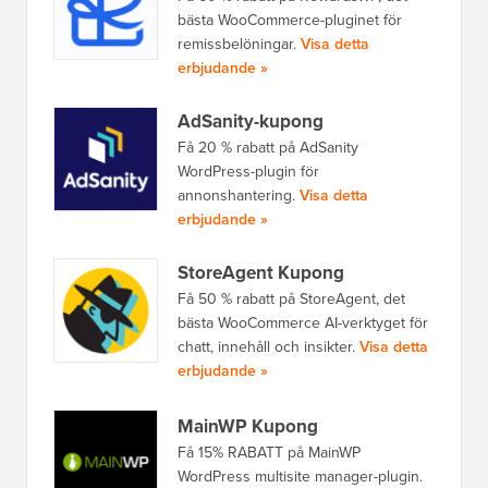
bästa WooCommerce-pluginet för
remissbelöningar.
Visa detta
erbjudande »
AdSanity-kupong
Få 20 % rabatt på AdSanity
WordPress-plugin för
annonshantering.
Visa detta
erbjudande »
StoreAgent Kupong
Få 50 % rabatt på StoreAgent, det
bästa WooCommerce AI-verktyget för
chatt, innehåll och insikter.
Visa detta
erbjudande »
MainWP Kupong
Få 15% RABATT på MainWP
WordPress multisite manager-plugin.