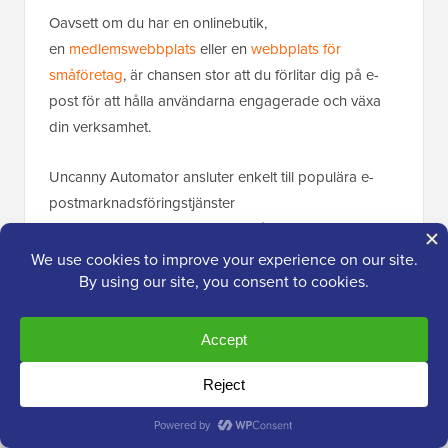
Oavsett om du har en onlinebutik,
en
medlemswebbplats
eller en
webbplats för
småföretag
, är chansen stor att du förlitar dig på e-
post för att hålla användarna engagerade och växa
din verksamhet.
Uncanny Automator ansluter enkelt till populära e-
postmarknadsföringstjänster
som
Mailchimp
,
HubSpot
, och många andra, vilket
gör det enkelt att automatisera din e-post.
För att börja, välj helt enkelt din e-postleverantör när
du skapar ditt recept.