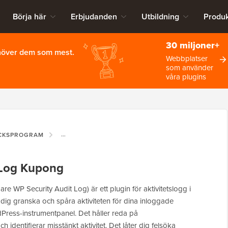
Börja här
Erbjudanden
Utbildning
Produk
30 miljoner+
ehöver dem som mest.
Webbplatser
som använder
våra plugins
ICKSPROGRAM
WP ACTIVITY LOG KUPONG
 Log Kupong
are WP Security Audit Log) är ett plugin för aktivitetslogg i
 dig granska och spåra aktiviteten för dina inloggade
Press-instrumentpanel. Det håller reda på
 identifierar misstänkt aktivitet. Det låter dig felsöka