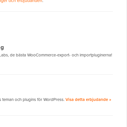
ger och erbjudanden
.
ng
 Labs, de bästa WooCommerce-export- och importpluginerna!
 teman och plugins för WordPress.
Visa detta erbjudande »