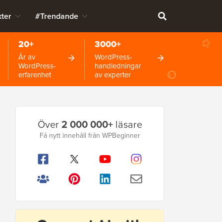
ter
#Trendande
20+
3000+
År av
WordPress-
WordPress-
handledningar
erfarenhet
av experter
Primär
Över
2 000 000+
läsare
sidofält
Få nytt innehåll från WPBeginner