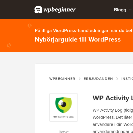
Blogg
Pålitliga WordPress-handledningar, när du b
Nybörjarguide till WordPress
WPBEGINNER
ERBJUDANDEN
INST
WP Activity
WP Activity Log (tidig
WordPress. Det låter
användare i din Word
användarändringar och
Betyg: