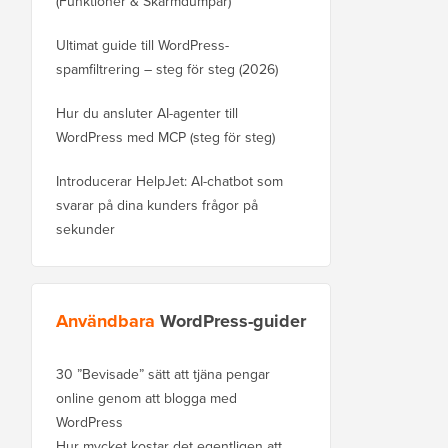
(Funktioner & Skärmdumpar)
Ultimat guide till WordPress-
spamfiltrering – steg för steg (2026)
Hur du ansluter AI-agenter till
WordPress med MCP (steg för steg)
Introducerar HelpJet: AI-chatbot som
svarar på dina kunders frågor på
sekunder
Användbara
WordPress-guider
30 ”Bevisade” sätt att tjäna pengar
online genom att blogga med
WordPress
Hur mycket kostar det egentligen att