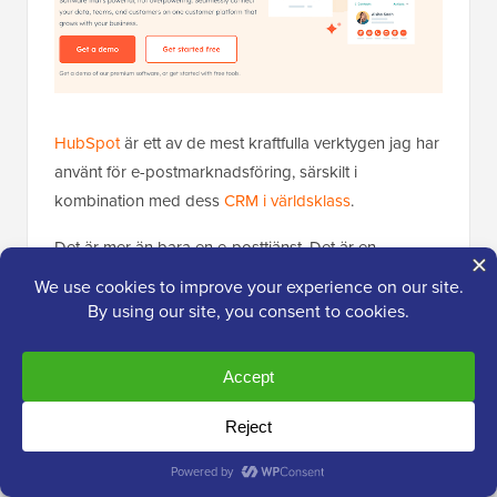
HubSpot
är ett av de mest kraftfulla verktygen jag har
använt för e-postmarknadsföring, särskilt i
kombination med dess
CRM i världsklass
.
Det är mer än bara en e-posttjänst. Det är en
komplett tillväxtplattform som hjälper dig att hantera
din försäljning, marknadsföring och kundservice på
ett ställe.
Det som gör HubSpot unikt är dess nivå av
personalisering. Eftersom det är anslutet till din CRM
kan du utlösa e-postmeddelanden baserat på en
användares specifika aktivitet på din webbplats eller
deras steg i din säljtratt.