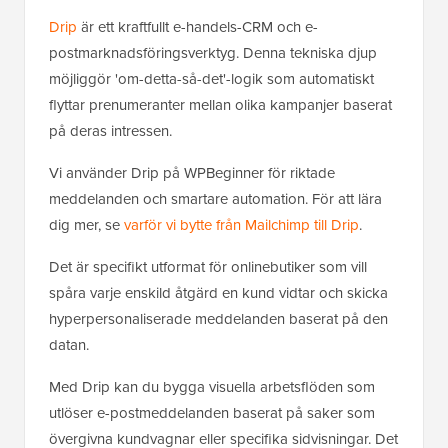
Drip
är ett kraftfullt e-handels-CRM och e-
postmarknadsföringsverktyg. Denna tekniska djup
möjliggör 'om-detta-så-det'-logik som automatiskt
flyttar prenumeranter mellan olika kampanjer baserat
på deras intressen.
Vi använder Drip på WPBeginner för riktade
meddelanden och smartare automation. För att lära
dig mer, se
varför vi bytte från Mailchimp till Drip
.
Det är specifikt utformat för onlinebutiker som vill
spåra varje enskild åtgärd en kund vidtar och skicka
hyperpersonaliserade meddelanden baserat på den
datan.
Med Drip kan du bygga visuella arbetsflöden som
utlöser e-postmeddelanden baserat på saker som
övergivna kundvagnar eller specifika sidvisningar. Det