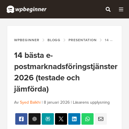
WPBEGINNER
BLOGG
PRESENTATION
14 BÄSTA E-POSTMARKNADSFÖRINGSTJÄNSTER 2026 (TESTADE OCH JÄMFÖRDA)
14 bästa e-
postmarknadsföringstjänster
2026 (testade och
jämförda)
Av
Syed Balkhi
|
8 januari 2026
|
Läsarens upplysning