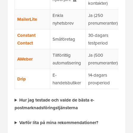
kontakter)
Enkla
Ja (250
MailerLite
$12.
nyhetsbrev
prenumeranter)
Constant
30-dagars
Småföretag
$12
Contact
testperiod
Tillförlitlig
Ja (500
AWeber
$12.
automatisering
prenumeranter)
E-
14-dagars
Drip
$39.
handelsbutiker
provperiod
Hur jag testade och valde de bästa e-
postmarknadsföringstjänsterna
Varför lita på mina rekommendationer?