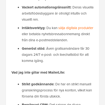
Vackert automationsgränssnitt:
Deras visuella
arbetsflödesbyggare är otroligt intuitiv och
visuellt ren.
Intäktsverktyg:
Du kan
sälja digitala produkter
eller betalda nyhetsbrevsabonnemang direkt
från dina e-postmeddelanden.
Generöst stöd:
Även gratisanvändare får 30
dagars 24/7 e-post- och livechattstöd för att
komma igång.
Vad jag inte gillar med MailerLite:
Strikt godkännande:
De har en strikt manuell
granskningsprocess för nya konton, vilket kan
försena din första utskick.
Begränsad CRM:
Det saknar de djupa