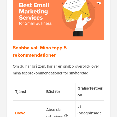
Snabba val: Mina topp 5
rekommendationer
Om du har bråttom, här är en snabb överblick över
mina topprekommendationer för småföretag:
Gratis/Testperi
Pris
Tjänst
Bäst för
od
(Årli
Ja
Absoluta
Brevo
(obegränsade
$8.0
nybörjare 🏆