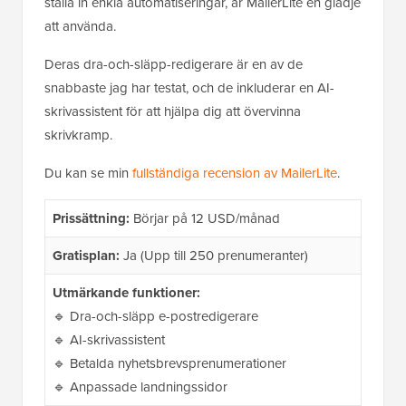
ställa in enkla automatiseringar, är MailerLite en glädje
att använda.
Deras dra-och-släpp-redigerare är en av de
snabbaste jag har testat, och de inkluderar en AI-
skrivassistent för att hjälpa dig att övervinna
skrivkramp.
Du kan se min
fullständiga recension av MailerLite
.
Prissättning:
Börjar på 12 USD/månad
Gratisplan:
Ja (Upp till 250 prenumeranter)
Utmärkande funktioner:
🔹 Dra-och-släpp e-postredigerare
🔹 AI-skrivassistent
🔹 Betalda nyhetsbrevsprenumerationer
🔹 Anpassade landningssidor