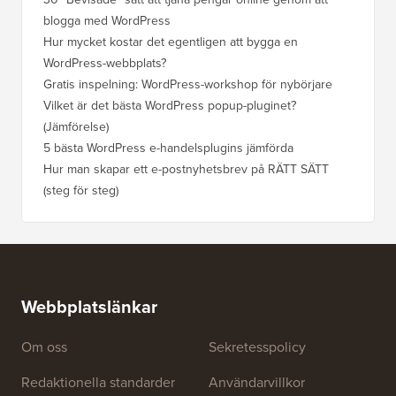
blogga med WordPress
WordPre
Hur mycket kostar det egentligen att bygga en
Hur man
WordPress-webbplats?
att förl
Gratis inspelning: WordPress-workshop för nybörjare
Hur du b
ranknin
Vilket är det bästa WordPress popup-pluginet?
(Jämförelse)
Så här b
steg)
5 bästa WordPress e-handelsplugins jämförda
Hur man
Hur man skapar ett e-postnyhetsbrev på RÄTT SÄTT
(steg för steg)
Hur man 
utan dri