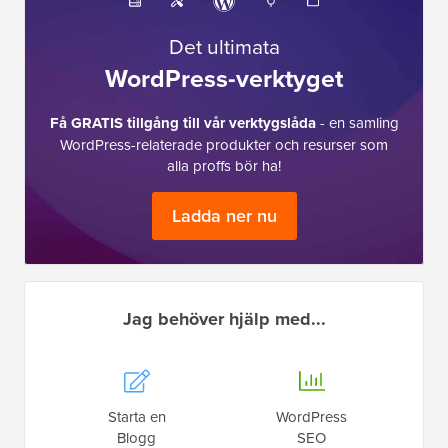
Det ultimata
WordPress-verktyget
Få GRATIS tillgång till vår verktygslåda
- en samling
WordPress-relaterade produkter och resurser som
alla proffs bör ha!
Ladda ner nu
Jag behöver hjälp med...
Starta en
WordPress
Blogg
SEO