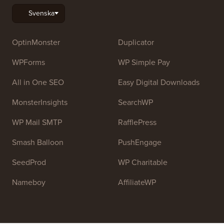
Syed Balkhi
. Huvudsyftet med denna webbplats är att
tillhandahålla högkvalitativa WordPress-handledningar
och andra utbildningsresurser för att hjälpa människor
att lära sig WordPress och förbättra sina webbplatser.
Gå med i vårt team:
Vi anställer!
OptinMonster
Duplicator
WPForms
WP Simple Pay
All in One SEO
Easy Digital Downloads
MonsterInsights
SearchWP
WP Mail SMTP
RafflePress
Smash Balloon
PushEngage