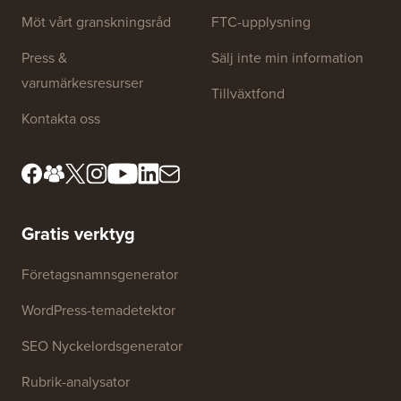
Webbplatslänkar
Om oss
Sekretesspolicy
Redaktionella standarder
Användarvillkor
Möt vårt granskningsråd
FTC-upplysning
Press &
Sälj inte min information
varumärkesresurser
Tillväxtfond
Kontakta oss
Gratis verktyg