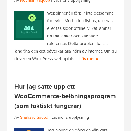
Av
Nouman Yaqoob
|
Läsarens upplysning
Webbinnehåll förblir inte detsamma
för evigt. Med tiden flyttas, raderas
eller tas sidor offline, vilket lämnar
brutna länkar och saknade
referenser. Detta problem kallas
länkröta och det påverkar alla hörn av internet. Om du
driver en WordPress-webbplats,…
Läs mer »
Hur jag satte upp ett
WooCommerce-belöningsprogram
(som faktiskt fungerar)
Av
Shahzad Saeed
|
Läsarens upplysning
Jag hjälpte en gång en vän vars