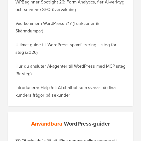
WPBeginner Spotlight 26: Form Analytics, fler AI-verktyg
och smartare SEO-övervakning
Vad kommer i WordPress 7.1? (Funktioner &
Skärmdumpar)
Ultimat guide till WordPress-spamfiltrering – steg för
steg (2026)
Hur du ansluter AI-agenter till WordPress med MCP (steg
för steg)
Introducerar HelpJet: AI-chatbot som svarar på dina
kunders frågor på sekunder
Användbara
WordPress-guider
30 ”Bevisade” sätt att tjäna pengar online genom att
Hur du f