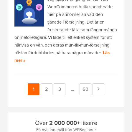
WooCommerce-butik spenderade
mer på annonser än vad den
tjänade i försäljning. Det är en
frustrerande fälla som fångar många
onlineföretagare. Vi lade till ett enkelt system för att
hänvisa en vän, och deras mun-till-mun-försäljning
nästan fördubblades på bara några månader.
Läs
mer »
Sida
1
Sida
2
Sida
3
Sida
60
Nästa
Mellansidor
…
utelämnade
sida
Primär
Över
2 000 000+
läsare
sidofält
Få nytt innehåll från WPBeginner