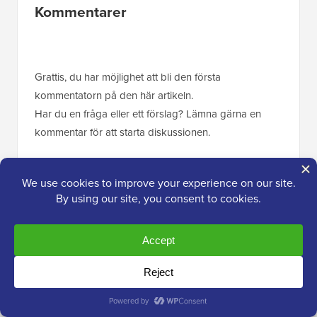
Läsarnas
Kommentarer
interaktioner
Grattis, du har möjlighet att bli den första
kommentatorn på den här artikeln.
Har du en fråga eller ett förslag? Lämna gärna en
kommentar för att starta diskussionen.
Lämna ett svar
Tack för att du väljer att lämna en kommentar. Tänk
på att alla kommentarer modereras enligt vår
kommentarpolicy
, och din e-postadress kommer
INTE att publiceras. Använd INTE nyckelord i namn
fältet. Låt oss ha en personlig och meningsfull
konversation.