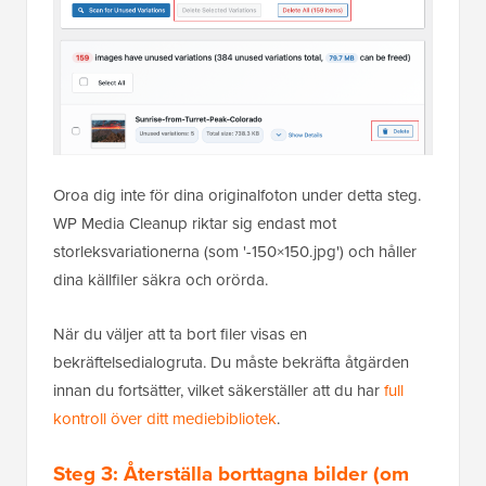
Oroa dig inte för dina originalfoton under detta steg.
WP Media Cleanup riktar sig endast mot
storleksvariationerna (som '-150×150.jpg') och håller
dina källfiler säkra och orörda.
När du väljer att ta bort filer visas en
bekräftelsedialogruta. Du måste bekräfta åtgärden
innan du fortsätter, vilket säkerställer att du har
full
kontroll över ditt mediebibliotek
.
Steg 3: Återställa borttagna bilder (om