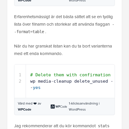
WPCode
WordPress
Erfarenhetsmässigt är det bästa sättet att se en tydlig
lista över filnamn och storlekar att använda flaggan
-
.
-format=table
När du har granskat listan kan du ta bort varianterna
med ett enda kommando.
1
# Delete them with confirmation
2
wp media-cleanup delete_unused -
-
yes
Värd med ❤️ av
1-klicksanvändning i
WPCode
WordPress
Jag rekommenderar att du kör kommandot
stats