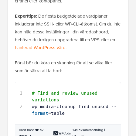
cPanel eller kontopanel.
Experttips:
De flesta budgetdelade värdplaner
inkluderar inte SSH- eller WP-CLI-åtkomst. Om du inte
kan hitta dessa inställningar i din värddashbord,
behöver du troligen uppgradera till en VPS eller en
hanterad WordPress-värd
.
Först bör du köra en skanning för att se vilka filer
som är säkra att ta bort:
1
# Find and review unused 
variations
2
wp media-cleanup find_unused --
format
=table
Värd med ❤️ av
1-klicksanvändning i