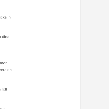
icka in
a dina
ommer
ucera en
 roll
 dig