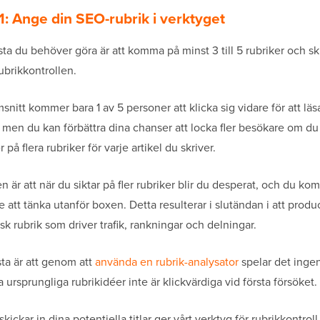
1: Ange din SEO-rubrik i verktyget
sta du behöver göra är att komma på minst 3 till 5 rubriker och sk
ubrikkontrollen.
snitt kommer bara 1 av 5 personer att klicka sig vidare för att läs
r, men du kan förbättra dina chanser att locka fler besökare om du
på flera rubriker för varje artikel du skriver.
n är att när du siktar på fler rubriker blir du desperat, och du k
re att tänka utanför boxen. Detta resulterar i slutändan i att prod
isk rubrik som driver trafik, rankningar och delningar.
ta är att genom att
använda en rubrik-analysator
spelar det ingen
 ursprungliga rubrikidéer inte är klickvärdiga vid första försöket.
skickar in dina potentiella titlar ger vårt verktyg för rubrikkontroll