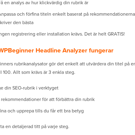
å en analys av hur klickvärdig din rubrik är
Anpassa och förfina titeln enkelt baserat på rekommendationerna 
kriver den bästa
ngen registrering eller installation krävs. Det är helt GRATIS!
WPBeginner Headline Analyzer fungerar
ners rubrikanalysator gör det enkelt att utvärdera din titel på e
ill 100. Allt som krävs är 3 enkla steg.
e din SEO-rubrik i verktyget
j rekommendationer för att förbättra din rubrik
ina och upprepa tills du får ett bra betyg
 ta en detaljerad titt på varje steg.