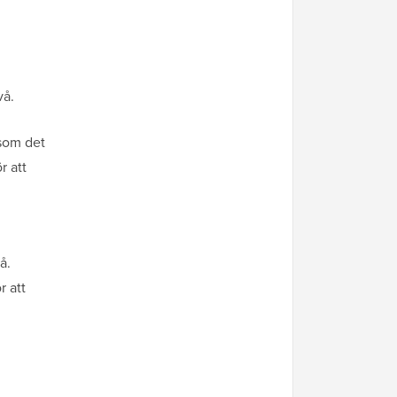
vå.
rsom det
r att
å.
r att