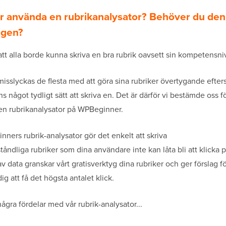
r använda en rubrikanalysator? Behöver du den
igen?
 att alla borde kunna skriva en bra rubrik oavsett sin kompetensni
misslyckas de flesta med att göra sina rubriker övertygande efte
nns något tydligt sätt att skriva en. Det är därför vi bestämde oss fö
en rubrikanalysator på WPBeginner.
ners rubrik-analysator gör det enkelt att skriva
åndliga rubriker som dina användare inte kan låta bli att klicka p
av data granskar vårt gratisverktyg dina rubriker och ger förslag fö
dig att få det högsta antalet klick.
några fördelar med vår rubrik-analysator...