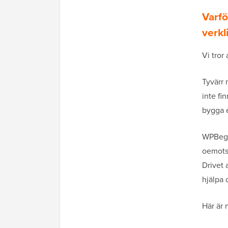
Varfö
verkl
Vi tror
Tyvärr 
inte fi
bygga 
WPBegin
oemotst
Drivet 
hjälpa 
Här är 