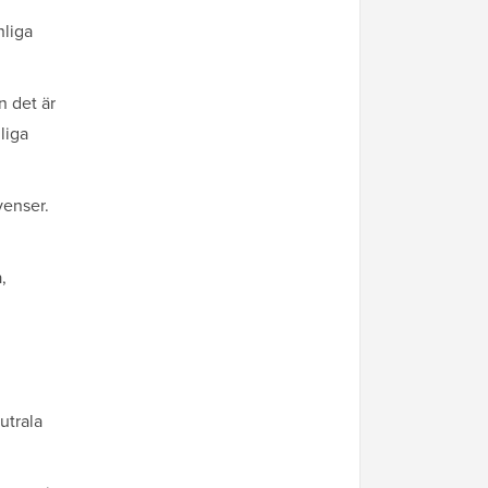
nliga
n det är
liga
venser.
,
utrala