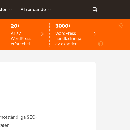
ter
#Trendande
20+
3000+
År av
WordPress-
WordPress-
handledningar
erfarenhet
av experter
oemotståndliga SEO-
taten.