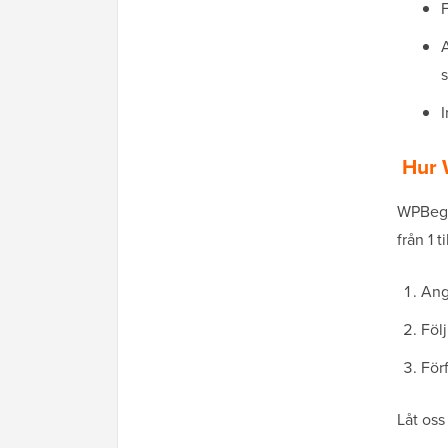
F
s
I
Hur 
WPBegin
från 1 t
Ang
Föl
Förf
Låt oss