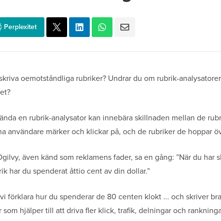
Perplexitet
 skriva oemotståndliga rubriker? Undrar du om rubrik-analysatorer
et?
ända en rubrik-analysator kan innebära skillnaden mellan de rubr
a användare märker och klickar på, och de rubriker de hoppar öv
gilvy, även känd som reklamens fader, sa en gång: ”När du har sk
rik har du spenderat åttio cent av din dollar.”
vi förklara hur du spenderar de 80 centen klokt ... och skriver br
 som hjälper till att driva fler klick, trafik, delningar och rankninga