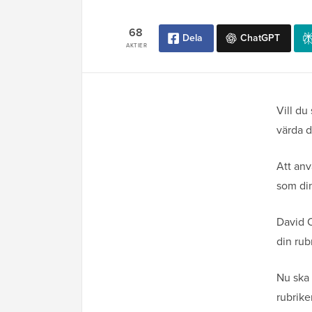
68
Dela
ChatGPT
AKTIER
Vill du
värda d
Att anv
som din
David O
din rub
Nu ska 
rubriker