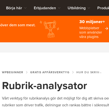
Börja här
Erbjudanden
Utbildning
Produk
30 miljoner+
ehöver dem som mest.
Webbplatser
som använder
våra plugins
WPBEGINNER
GRATIS AFFÄRSVERKTYG
HUR DU SKRIVER OEMOTSTÅNDLIGA RUBRIKER SOM FUNGERAR
Rubrik-analysator
Vårt verktyg för rubrikanalys gör det möjligt för dig att skriva 
rubriker som driver trafik, delningar och rankas bättre i sökresul