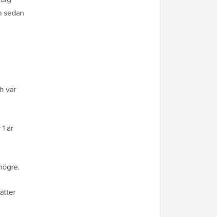
ch sedan
n
h var
 1 är
högre.
ätter