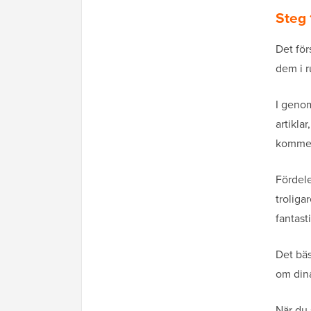
Steg 
Det för
dem i r
I genom
artikla
kommer 
Fördele
troliga
fantast
Det bäs
om dina
När du 