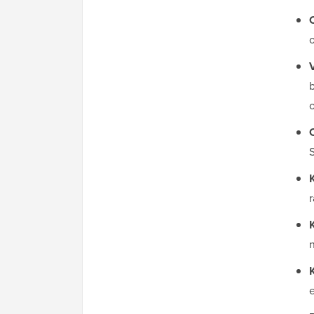
b
o
S
r
K
n
e