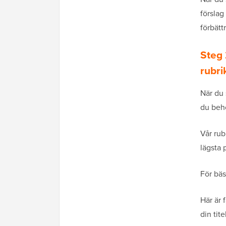
förslag
förbättr
Steg 
rubri
När du 
du behö
Vår rub
lägsta
För bäs
Här är 
din tite