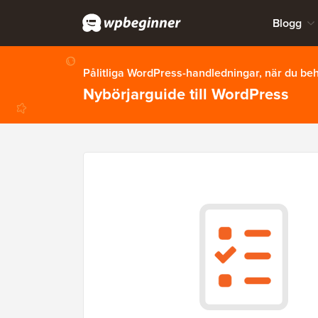
Blogg
Pålitliga WordPress-handledningar, när du b
Nybörjarguide till WordPress