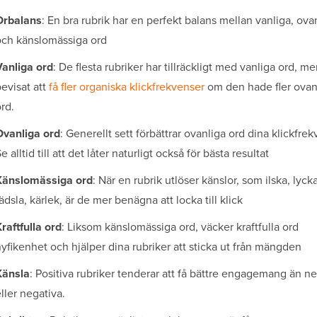
Orbalans
: En bra rubrik har en perfekt balans mellan vanliga, ova
och känslomässiga ord
Vanliga ord
: De flesta rubriker har tillräckligt med vanliga ord, me
evisat att
få fler organiska klickfrekvenser
om den hade fler ovan
rd.
Ovanliga ord
: Generellt sett förbättrar ovanliga ord dina klickfrek
e alltid till att det låter naturligt också för bästa resultat
Känslomässiga ord
: När en rubrik utlöser känslor, som ilska, lycka
ädsla, kärlek, är de mer benägna att locka till klick
raftfulla ord
: Liksom känslomässiga ord, väcker kraftfulla ord
yfikenhet och hjälper dina rubriker att sticka ut från mängden
Känsla
: Positiva rubriker tenderar att få bättre engagemang än ne
ller negativa.