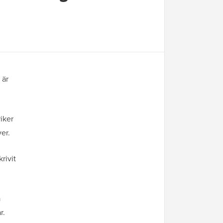
 är
iker
er.
rivit
a
r.