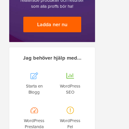
relaterade produkter och resurser
som alla proffs bör ha!
Ladda ner nu
Jag behöver hjälp med...
Starta en
WordPress
Blogg
SEO
WordPress
WordPress
Prestanda
Fel