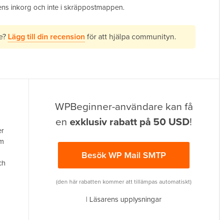
ens inkorg och inte i skräppostmappen.
re?
Lägg till din recension
för att hjälpa communityn.
WPBeginner-användare kan få
en
exklusiv rabatt på 50 USD
!
er
om
Besök WP Mail SMTP
ch
(den här rabatten kommer att tillämpas automatiskt)
|
Läsarens upplysningar