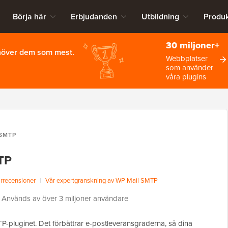
Börja här
Erbjudanden
Utbildning
Produk
30 miljoner+
ehöver dem som mest.
Webbplatser
som använder
våra plugins
 SMTP
TP
recensioner
|
Vår expertgranskning av WP Mail SMTP
Används av över 3 miljoner användare
pluginet. Det förbättrar e-postleveransgraderna, så dina