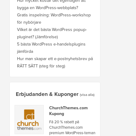
Hur mycket kostar det egentligen att
bygga en WordPress-webbplats?
Gratis inspelning: WordPress-workshop
för nybörjare
Vilket är det bästa WordPress popup-
pluginet? (Jämförelse)
5 bästa WordPress e-handelsplugins
jämförda
Hur man skapar ett e-postnyhetsbrev på
RÄTT SÄTT (steg för steg)
Erbjudanden & Kuponger
(visa alla)
ChurchThemes.com
Kupong
Få 20 % rabatt på
ChurchThemes.com
premium WordPress-teman