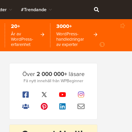
ter
#Trendande
20+
3000+
År av
WordPress-
WordPress-
handledningar
erfarenhet
av experter
Primär
Över
2 000 000+
läsare
sidofält
Få nytt innehåll från WPBeginner