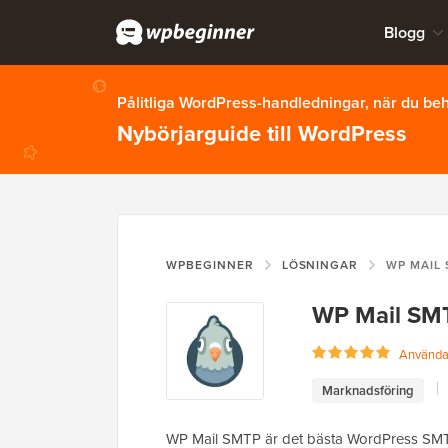
Blogg
Pålitliga WordPress-handledningar, när du b
Nybörjarguide till WordPress
WPBEGINNER
LÖSNINGAR
WP MAIL
WP Mail SM
Användar
Marknadsföring
WP Mail SMTP är det bästa WordPress SMTP-