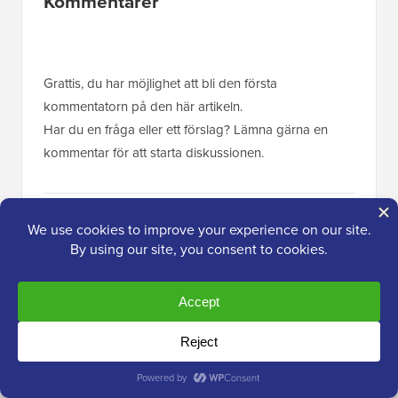
Läsarnas
Kommentarer
interaktioner
Grattis, du har möjlighet att bli den första
kommentatorn på den här artikeln.
Har du en fråga eller ett förslag? Lämna gärna en
kommentar för att starta diskussionen.
Lämna ett svar
Tack för att du väljer att lämna en kommentar. Tänk
på att alla kommentarer modereras enligt vår
kommentarpolicy
, och din e-postadress kommer
INTE att publiceras. Använd INTE nyckelord i namn
fältet. Låt oss ha en personlig och meningsfull
konversation.