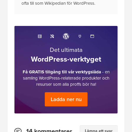
ofta till som Wikipedian för WordPress.
Det ultimata
WordPress-verktyget
Få GRATIS tillgång till vår verktygslåda
- en
samling WordPress-relaterade produkter och
resurser som alla proffs bör ha!
Ladda ner nu
Läsarnas
14 kommentarer
Lämna ett svar