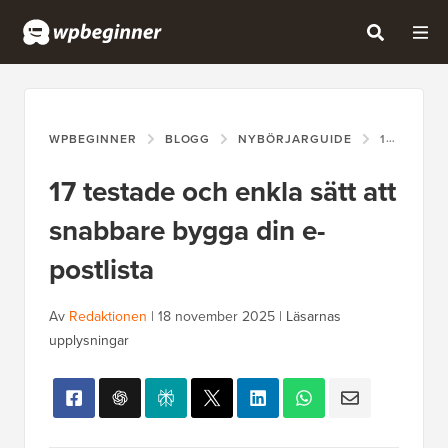
WPBEGINNER
BLOGG
NYBÖRJARGUIDE
17 TESTADE OCH ENKLA SÄTT ATT SNABBARE BYGGA DIN E-POSTLISTA
17 testade och enkla sätt att
snabbare bygga din e-
postlista
Av
Redaktionen
|
18 november 2025
|
Läsarnas
upplysningar