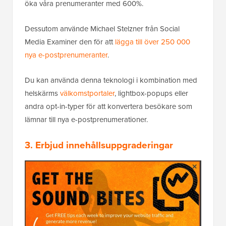
öka våra prenumeranter med 600%.
Dessutom använde Michael Stelzner från Social
Media Examiner den för att
lägga till över 250 000
nya e-postprenumeranter
.
Du kan använda denna teknologi i kombination med
helskärms
välkomstportaler
, lightbox-popups eller
andra opt-in-typer för att konvertera besökare som
lämnar till nya e-postprenumerationer.
3. Erbjud innehållsuppgraderingar