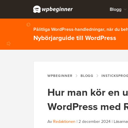
Blogg
Pålitliga WordPress-handledningar, när du b
Nybörjarguide till WordPress
WPBEGINNER
BLOGG
INSTICKSPRO
Hur man kör en ut
WordPress med R
Av
Redaktionen
|
2 december 2024
|
Läsarna