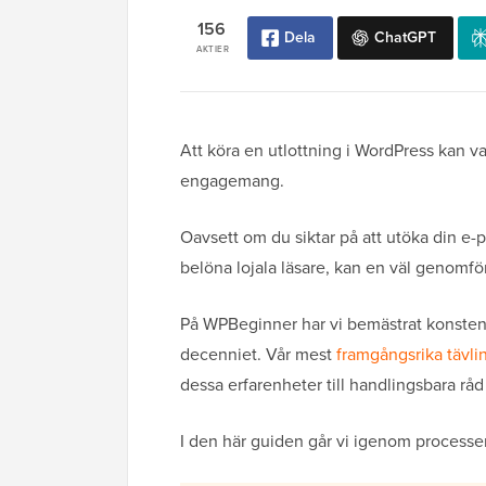
156
Dela
ChatGPT
AKTIER
Att köra en utlottning i WordPress kan v
engagemang.
Oavsett om du siktar på att utöka din e-po
belöna lojala läsare, kan en väl genomför
På WPBeginner har vi bemästrat konsten 
decenniet. Vår mest
framgångsrika tävli
dessa erfarenheter till handlingsbara råd
I den här guiden går vi igenom processen 