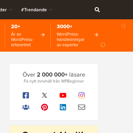
ter
#Trendande
20+
3000+
År av
WordPress-
WordPress-
handledningar
erfarenhet
av experter
Primär
Över
2 000 000+
läsare
sidofält
Få nytt innehåll från WPBeginner