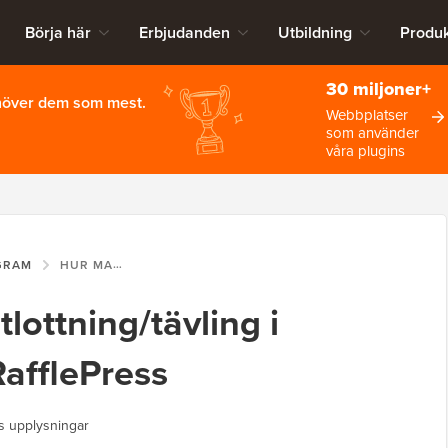
Börja här
Erbjudanden
Utbildning
Produk
30 miljoner+
ehöver dem som mest.
Webbplatser
som använder
våra plugins
GRAM
HUR MAN KÖR EN UTLOTTNING/TÄVLING I WORDPRESS MED RAFFLEPRESS
lottning/tävling i
afflePress
s upplysningar