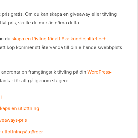
tt pris gratis. Om du kan skapa en giveaway eller tävling
vt pris, skulle de mer än gärna delta.
an du
skapa en tävling för att öka kundlojalitet och
 ett köp kommer att återvända till din e-handelswebbplats
an anordnar en framgångsrik tävling på din
WordPress-
änkar för att gå igenom stegen:
j
skapa en utlottning
giveaways-pris
er utlottningsåtgärder