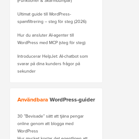
(Funktioner & Skärmdumpar)
Ultimat guide till WordPress-
spamfiltrering – steg för steg (2026)
Hur du ansluter AI-agenter till
WordPress med MCP (steg för steg)
Introducerar HelpJet: AI-chatbot som
svarar på dina kunders frågor på
sekunder
Användbara
WordPress-guider
30 ”Bevisade” sätt att tjäna pengar
online genom att blogga med
WordPress
Hur mycket kostar det egentligen att