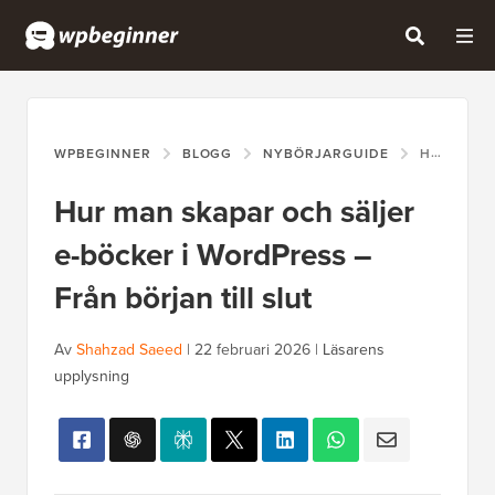
WPBEGINNER
BLOGG
NYBÖRJARGUIDE
HUR MAN SKAPAR OCH SÄLJER E-BÖCKER I WORDPRESS – FRÅN BÖRJAN TILL SLUT
Hur man skapar och säljer
e-böcker i WordPress –
Från början till slut
Av
Shahzad Saeed
|
22 februari 2026
|
Läsarens
upplysning