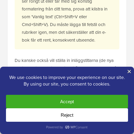
ser rörigt ut eller tar med sig konstig
formatering från ditt tema, prova att klistra in
som 'Vanlig text' (Ctrl+Shift+V eller
Cmd+Shift+V). Du måste lägga till fetstil och
rubriker igen, men det säkerställer att din e-
bok får ett rent, konsekvent utseende.
Du kanske också vill ställa in inläggstitlarna (de nya
kapitelrubrikerna) till Rubrik 2 i Google Dokument så
att de inkluderas som kapitel i din
innehållsförteckning och dokumentöversikt.
För min demo-e-bok klistrade jag in innehållet från 7
blogginlägg i Google Dokument för att producera en
e-bok på 167 sidor. Att välja
Verktyg » Ordantal
från
menyn visar att dokumentet innehåller nästan 25 000
ord.