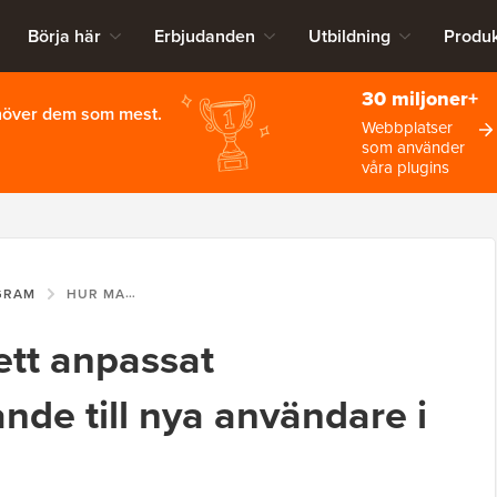
Börja här
Erbjudanden
Utbildning
Produk
30 miljoner+
ehöver dem som mest.
Webbplatser
som använder
våra plugins
GRAM
HUR MAN SKICKAR ETT ANPASSAT VÄLKOMSTMEDDELANDE TILL NYA ANVÄNDARE I WORDPRESS
ett anpassat
de till nya användare i