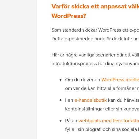
Varför skicka ett anpassat vä
WordPress?
Som standard skickar WordPress ett e-pos
Detta e-postmeddelande är dock inte anp
Här är några vanliga scenarier där ett v
introduktionsprocess för dina nya använ
Om du driver en
WordPress-medl
om var de kan hitta alla förmåner
I en
e-handelsbutik
kan du hänvisa 
kontoinställningar eller sin kundv
På en
webbplats med flera författ
fylla i sin biografi och sina socia