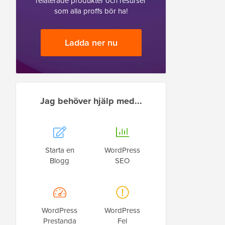
relaterade produkter och resurser
som alla proffs bör ha!
Ladda ner nu
Jag behöver hjälp med...
Starta en
WordPress
Blogg
SEO
WordPress
WordPress
Prestanda
Fel