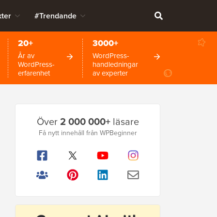
ter
#Trendande
20+
3000+
År av
WordPress-
WordPress-
handledningar
erfarenhet
av experter
Primär
Över
2 000 000+
läsare
sidofält
Få nytt innehåll från WPBeginner