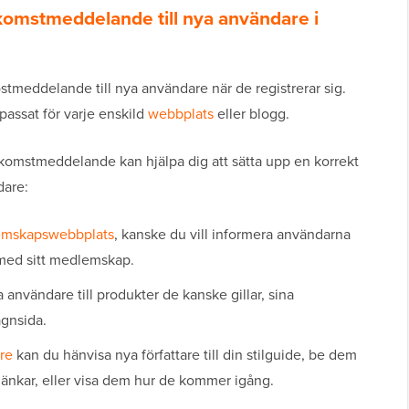
lkomstmeddelande till nya användare i
tmeddelande till nya användare när de registrerar sig.
assat för varje enskild
webbplats
eller blogg.
älkomstmeddelande kan hjälpa dig att sätta upp en korrekt
dare:
emskapswebbplats
, kanske du vill informera användarna
 med sitt medlemskap.
användare till produkter de kanske gillar, sina
agnsida.
are
kan du hänvisa nya författare till din stilguide, be dem
la länkar, eller visa dem hur de kommer igång.