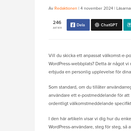
Av
Redaktionen
|
4 november 2024
|
Läsarna
246
Dela
ChatGPT
AKTIER
Vill du skicka ett anpassat välkomst-e-po
WordPress-webbplats? Detta är något vi 
erbjuda en personlig upplevelse för din
Som standard, om du tillåter användarreg
användare ett e-postmeddelande för att st
ordentligt välkomstmeddelande specifikt
I den här artikeln visar vi dig hur du enk
WordPress-användare, steg för steg, så 