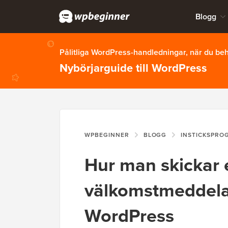
Blogg
Pålitliga WordPress-handledningar, när du b
Nybörjarguide till WordPress
WPBEGINNER
BLOGG
INSTICKSPRO
Hur man skickar 
välkomstmeddelan
WordPress