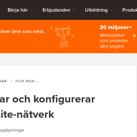
Börja här
Erbjudanden
Utbildning
Produk
30 miljoner+
ehöver dem som mest.
Webbplatser
som använder
våra plugins
GAR
HUR MAN INSTALLERAR OCH KONFIGURERAR WORDPRESS MULTISITE-NÄTVERK
ar och konfigurerar
ite-nätverk
upplysningar