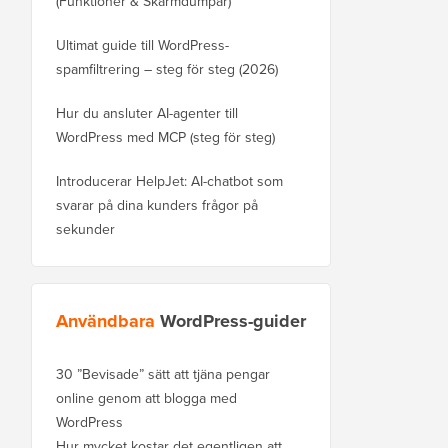
(Funktioner & Skärmdumpar)
Ultimat guide till WordPress-
spamfiltrering – steg för steg (2026)
Hur du ansluter AI-agenter till
WordPress med MCP (steg för steg)
Introducerar HelpJet: AI-chatbot som
svarar på dina kunders frågor på
sekunder
Användbara
WordPress-guider
30 ”Bevisade” sätt att tjäna pengar
online genom att blogga med
WordPress
Hur mycket kostar det egentligen att