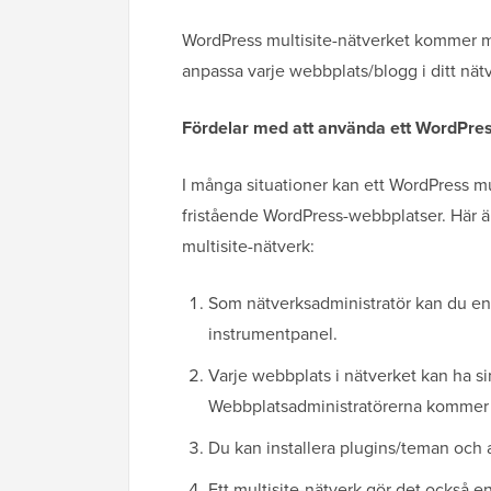
WordPress multisite-nätverket kommer m
anpassa varje webbplats/blogg i ditt nät
Fördelar med att använda ett WordPres
I många situationer kan ett WordPress mu
fristående WordPress-webbplatser. Här ä
multisite-nätverk:
Som nätverksadministratör kan du enk
instrumentpanel.
Varje webbplats i nätverket kan ha s
Webbplatsadministratörerna kommer a
Du kan installera plugins/teman och 
Ett multisite-nätverk gör det också e