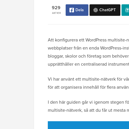
929
Dela
ChatGPT
AKTIER
Att konfigurera ett WordPress multisite-nä
webbplatser från en enda WordPress-insta
bloggar, skolor och företag som behöver
upprätthåller en centraliserad instrumen
Vi har använt ett multisite-nätverk för 
för att organisera innehåll för flera använ
I den här guiden går vi igenom stegen för
multisite-nätverk, så att du får ut mesta