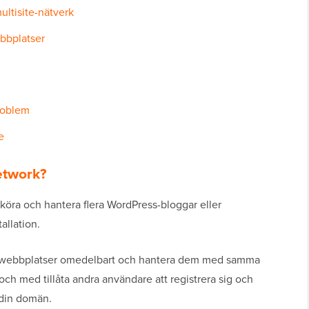
multisite-nätverk
ebbplatser
roblem
e
etwork?
g köra och hantera flera WordPress-bloggar eller
allation.
nya webbplatser omedelbart och hantera dem med samma
ch med tillåta andra användare att registrera sig och
 din domän.