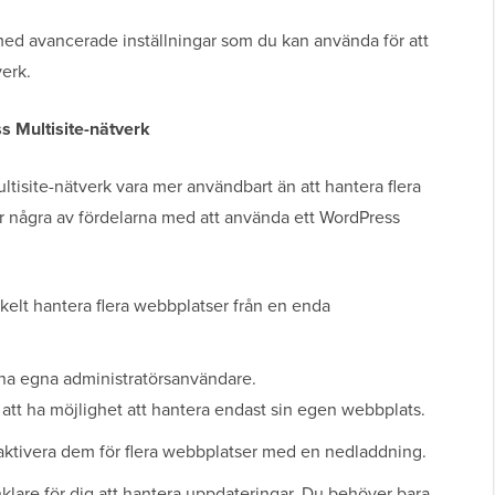
ed avancerade inställningar som du kan använda för att
verk.
s Multisite-nätverk
ltisite-nätverk vara mer användbart än att hantera flera
r några av fördelarna med att använda ett WordPress
elt hantera flera webbplatser från en enda
ina egna administratörsanvändare.
tt ha möjlighet att hantera endast sin egen webbplats.
aktivera dem för flera webbplatser med en nedladdning.
nklare för dig att hantera uppdateringar. Du behöver bara