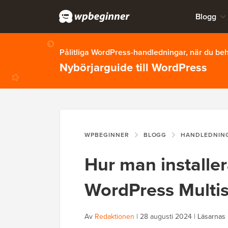
Blogg
Pålitliga WordPress-handledningar, när du b
Nybörjarguide till WordPress
WPBEGINNER
BLOGG
HANDLEDNIN
Hur man installer
WordPress Multis
Av
Redaktionen
|
28 augusti 2024
|
Läsarnas 