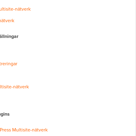
ltisite-nätverk
nätverk
ällningar
treringar
tisite-nätverk
ugins
dPress Multisite-nätverk