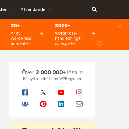
ter
#Trendande
20+
3000+
År av
WordPress-
WordPress-
handledningar
erfarenhet
av experter
Primär
Över
2 000 000+
läsare
sidofält
Få nytt innehåll från WPBeginner