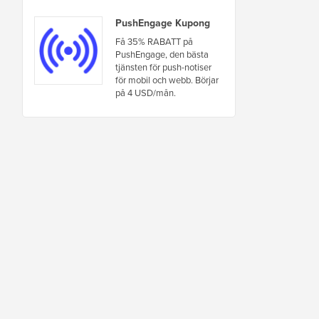
PushEngage Kupong
Få 35% RABATT på
PushEngage, den bästa
tjänsten för push-notiser
för mobil och webb. Börjar
på 4 USD/mån.