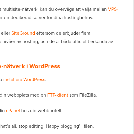
s multisite-nätverk, kan du överväga att välja mellan
VPS-
er en dedikerad server för dina hostingbehov.
eller
SiteGround
eftersom de erbjuder flera
 nivåer av hosting, och de är båda officiellt erkända av
te-nätverk i WordPress
du
installera WordPress
.
till din webbplats med en
FTP-klient
som FileZilla.
 din
cPanel
hos din webbhotell.
hat’s all, stop editing! Happy blogging’ i filen.