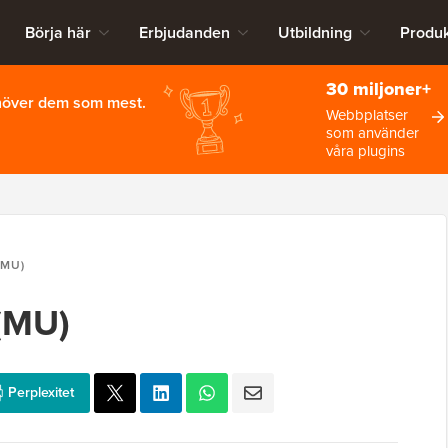
Börja här
Erbjudanden
Utbildning
Produk
30 miljoner+
ehöver dem som mest.
Webbplatser
som använder
våra plugins
(MU)
 (MU)
Perplexitet