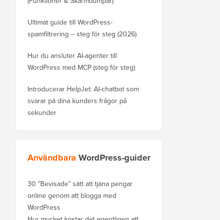
(Funktioner & Skärmdumpar)
Ultimat guide till WordPress-
spamfiltrering – steg för steg (2026)
Hur du ansluter AI-agenter till
WordPress med MCP (steg för steg)
Introducerar HelpJet: AI-chatbot som
svarar på dina kunders frågor på
sekunder
Användbara
WordPress-guider
30 ”Bevisade” sätt att tjäna pengar
online genom att blogga med
WordPress
Hur mycket kostar det egentligen att