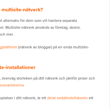
multisite-nätverk?
t alternativ för dem som vill hantera separata
. Multisite-nätverk används av företag, skolor,
 och mer.
gplattform
(nätverk av bloggar) på en enda multisite-
e-installationer
n, överväg storleken på ditt nätverk och jämför priser och
leverantörerna
.
latser i ditt nätverk, är ett
delat webbhotellskonto
ett