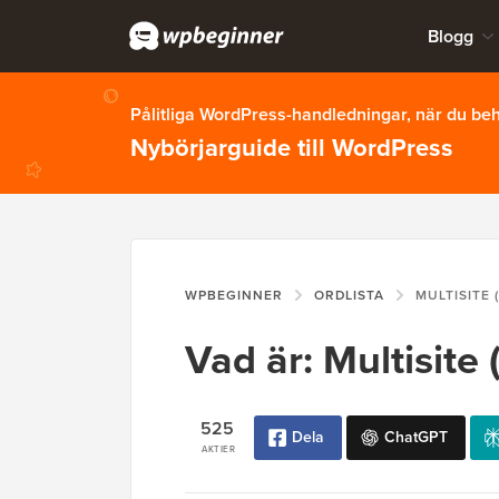
Blogg
Pålitliga WordPress-handledningar, när du b
Nybörjarguide till WordPress
WPBEGINNER
ORDLISTA
MULTISITE 
Vad är: Multisite
525
Dela
ChatGPT
AKTIER