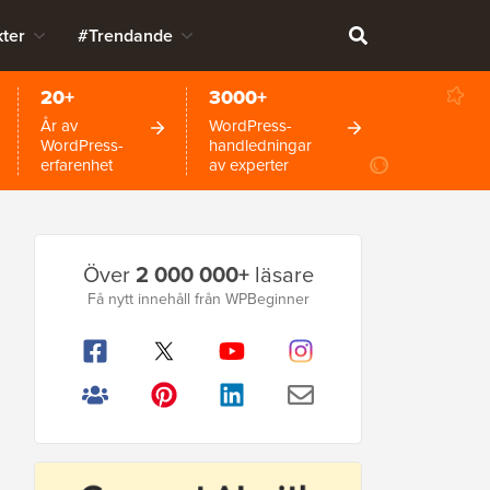
ter
#Trendande
20+
3000+
År av
WordPress-
WordPress-
handledningar
erfarenhet
av experter
Primär
Över
2 000 000+
läsare
sidofält
Få nytt innehåll från WPBeginner