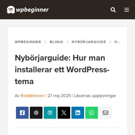
WPBEGINNER
BLOGG
NYBÖRJARGUIDE
NYBÖRJARGUIDE: HUR MAN INSTALLERAR ETT WORDPRESS-TEMA
Nybörjarguide: Hur man
installerar ett WordPress-
tema
Av
Redaktionen
|
27 maj 2025
|
Läsarnas upplysningar