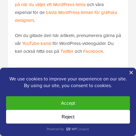
på när du väljer ett WordPress-tema
och våra
experval för de
bästa WordPress-teman för grafiska
designers
.
Om du gillade den här artikeln, prenumerera gärna på
vår
YouTube-kanal
för WordPress-videoguider. Du
kan också hitta oss på
Twitter
och
Facebook
.
Populärt på WPBeginner
Just nu!
Hur du åtgärdar felet vid