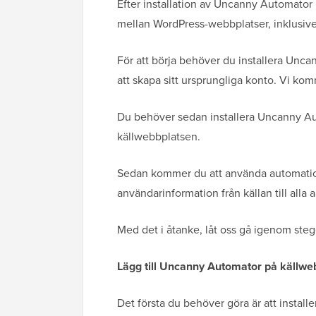
Efter installation av Uncanny Automator
mellan WordPress-webbplatser, inklusiv
För att börja behöver du installera Un
att skapa sitt ursprungliga konto. Vi komm
Du behöver sedan installera Uncanny Au
källwebbplatsen.
Sedan kommer du att använda automatio
användarinformation från källan till all
Med det i åtanke, låt oss gå igenom stege
Lägg till Uncanny Automator på källwe
Det första du behöver göra är att install