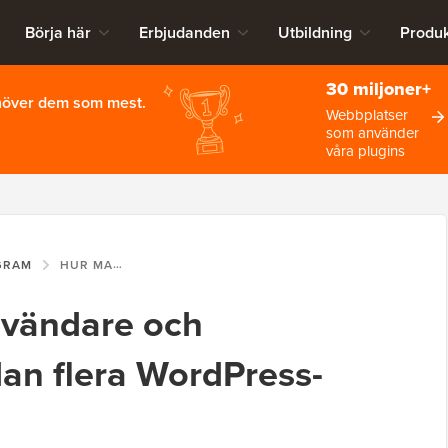
Börja här
Erbjudanden
Utbildning
Produk
30 miljoner+
ehöver dem som mest.
Webbplatser
som använder
våra plugins
GRAM
HUR MAN DELAR ANVÄNDARE OCH INLOGGNINGAR MELLAN FLERA WORDPRESS-WEBBPLATSER
nvändare och
lan flera WordPress-