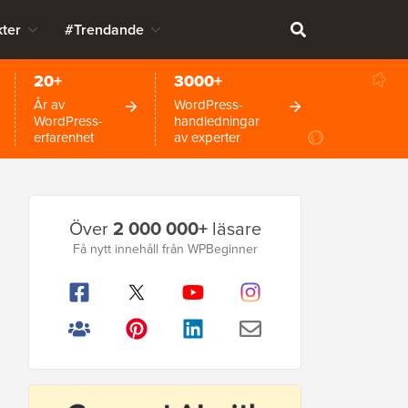
ter
#Trendande
20+
3000+
År av
WordPress-
WordPress-
handledningar
erfarenhet
av experter
Primär
Över
2 000 000+
läsare
sidofält
Få nytt innehåll från WPBeginner