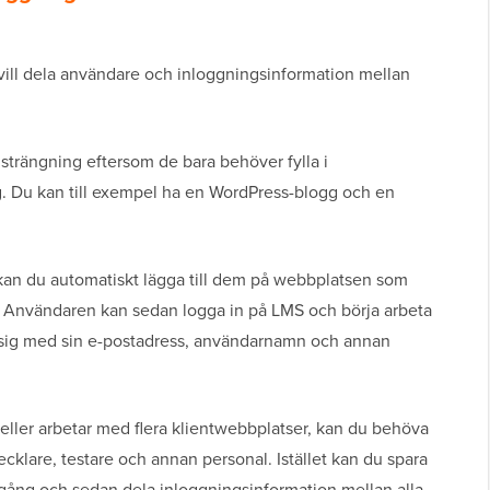
vill dela användare och inloggningsinformation mellan
strängning eftersom de bara behöver fylla i
 Du kan till exempel ha en WordPress-blogg och en
kan du automatiskt lägga till dem på webbplatsen som
. Användaren kan sedan logga in på LMS och börja arbeta
a sig med sin e-postadress, användarnamn och annan
ller arbetar med flera klientwebbplatser, kan du behöva
ecklare, testare och annan personal. Istället kan du spara
 gång och sedan dela inloggningsinformation mellan alla