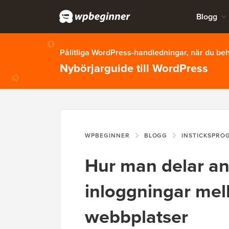
Blogg
Pålitliga WordPress-handledningar, när du b
Nybörjarguide till WordPress
WPBEGINNER
BLOGG
INSTICKSPRO
Hur man delar a
inloggningar mel
webbplatser