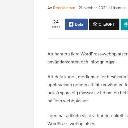
Av
Redaktionen
|
21 oktober 2024
|
Läsarnas 
24
Dela
ChatGPT
AKTIER
Att hantera flera WordPress-webbplatser k
användarkonton och inloggningar.
Att dela kund-, medlem- eller besökarinf
upplevelsen genom att låta användare l
också spara dig massor av tid om du behö
på flera webbplatser.
I den här artikeln visar vi hur du enkelt
WordPress-webbplatser.