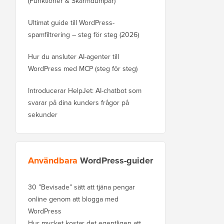
(Funktioner & Skärmdumpar)
Ultimat guide till WordPress-
spamfiltrering – steg för steg (2026)
Hur du ansluter AI-agenter till
WordPress med MCP (steg för steg)
Introducerar HelpJet: AI-chatbot som
svarar på dina kunders frågor på
sekunder
Användbara
WordPress-guider
30 ”Bevisade” sätt att tjäna pengar
online genom att blogga med
WordPress
Hur mycket kostar det egentligen att