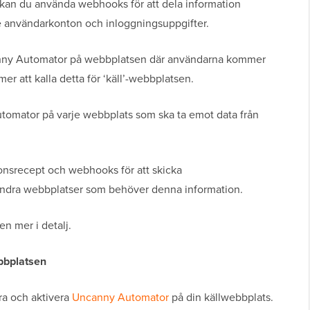
 kan du använda webhooks för att dela information
e användarkonton och inloggningsuppgifter.
canny Automator på webbplatsen där användarna kommer
er att kalla detta för ‘käll’-webbplatsen.
tomator på varje webbplats som ska ta emot data från
nsrecept och webhooks för att skicka
a andra webbplatser som behöver denna information.
n mer i detalj.
bbplatsen
era och aktivera
Uncanny Automator
på din källwebbplats.