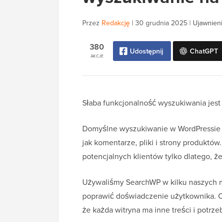
Przez
Redakcję
|
30 grudnia 2025
|
Ujawnieni
380
Udostępnij
ChatGPT
AKCJE
Słaba funkcjonalność wyszukiwania jest
Domyślne wyszukiwanie w WordPressie je
jak komentarze, pliki i strony produktów. 
potencjalnych klientów tylko dlatego, ż
Używaliśmy SearchWP w kilku naszych m
poprawić doświadczenie użytkownika. Ch
że każda witryna ma inne treści i potrz