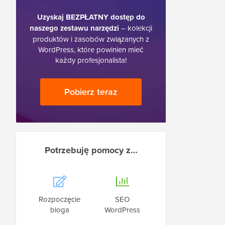
Uzyskaj BEZPŁATNY dostęp do
naszego zestawu narzędzi
– kolekcji
produktów i zasobów związanych z
WordPress, które powinien mieć
każdy profesjonalista!
Pobierz teraz
Potrzebuję pomocy z…
Rozpoczęcie
SEO
bloga
WordPress