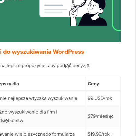
ki do wyszukiwania WordPress
e najlepsze propozycje, aby podjąć decyzję:
epszy dla
Ceny
nie najlepsza wtyczka wyszukiwania
99 USD/rok
żne wyszukiwanie dla firm i
$79/miesiąc
dsiębiorstw
wanie wielojęzycznego formularza
$19.99/rok +