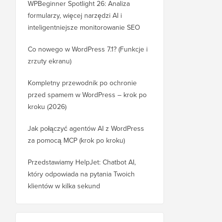
WPBeginner Spotlight 26: Analiza
formularzy, więcej narzędzi AI i
inteligentniejsze monitorowanie SEO
Co nowego w WordPress 7.1? (Funkcje i
zrzuty ekranu)
Kompletny przewodnik po ochronie
przed spamem w WordPress – krok po
kroku (2026)
Jak połączyć agentów AI z WordPress
za pomocą MCP (krok po kroku)
Przedstawiamy HelpJet: Chatbot AI,
który odpowiada na pytania Twoich
klientów w kilka sekund