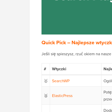
Quick Pick – Najlepsze wtycz
Jeśli się spieszysz, rzuć okiem na nasz
#
Wtyczki
Najl
🥇
SearchWP
Ogól
Potę
🥈
ElasticPress
prze
Doda