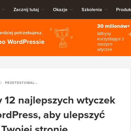
Zacznij tutaj
Okazje
Szkolenia
Produk
30 milionów+
rdziej potrzebujesz.
Witryny
korzystające z
po WordPressie
naszych
wtyczek
PRZETESTOWALIŚMY 12 NAJLEPSZYCH WTYCZEK WYSZUKIWANIA WORDPRESS, ABY ULEPSZYĆ WYSZUKIWANIE NA TWOJEJ STRONIE
 12 najlepszych wtyczek
rdPress, aby ulepszyć
Twojej stronie