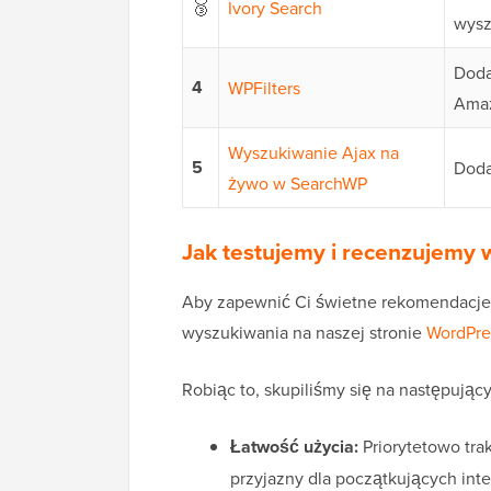
🥉
Ivory Search
wysz
Doda
4
WPFilters
Amaz
Wyszukiwanie Ajax na
5
Doda
żywo w SearchWP
Jak testujemy i recenzujemy
Aby zapewnić Ci świetne rekomendacje,
wyszukiwania na naszej stronie
WordPre
Robiąc to, skupiliśmy się na następujący
Łatwość użycia:
Priorytetowo trak
przyjazny dla początkujących int