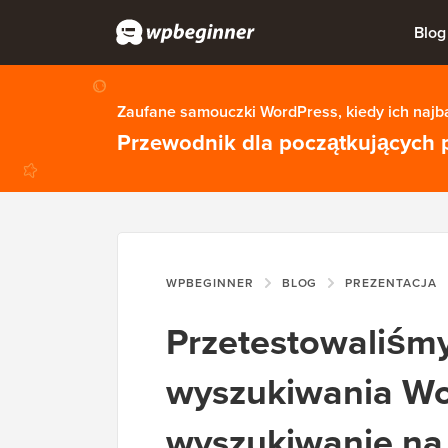
Blog
Zaufane samouczki WordPress, kiedy ich najba
Przewodnik dla początkujących 
WPBEGINNER
BLOG
PREZENTACJA
Przetestowaliśmy
wyszukiwania Wo
wyszukiwanie na 