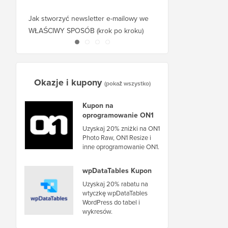
Jak stworzyć newsletter e-mailowy we
Jak przenieść WordPr
WŁAŚCIWY SPOSÓB (krok po kroku)
hosta lub serwer bez 
Okazje i kupony
(pokaż wszystko)
Kupon na
oprogramowanie ON1
Uzyskaj 20% zniżki na ON1
Photo Raw, ON1 Resize i
inne oprogramowanie ON1.
wpDataTables Kupon
Uzyskaj 20% rabatu na
wtyczkę wpDataTables
WordPress do tabel i
wykresów.