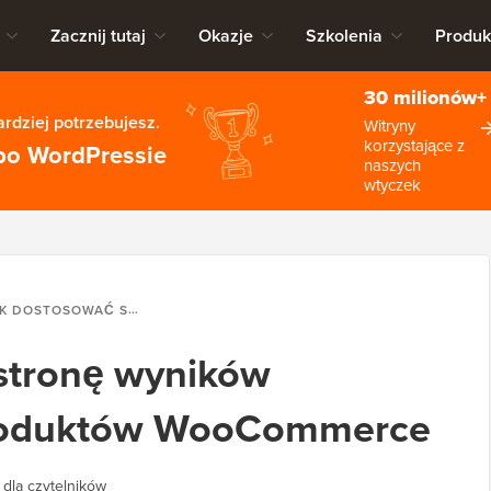
Zacznij tutaj
Okazje
Szkolenia
Produk
30 milionów+
rdziej potrzebujesz.
Witryny
korzystające z
po WordPressie
naszych
wtyczek
OSOWAĆ STRONĘ WYNIKÓW WYSZUKIWANIA PRODUKTÓW WOOCOMMERCE
stronę wyników
roduktów WooCommerce
 dla czytelników