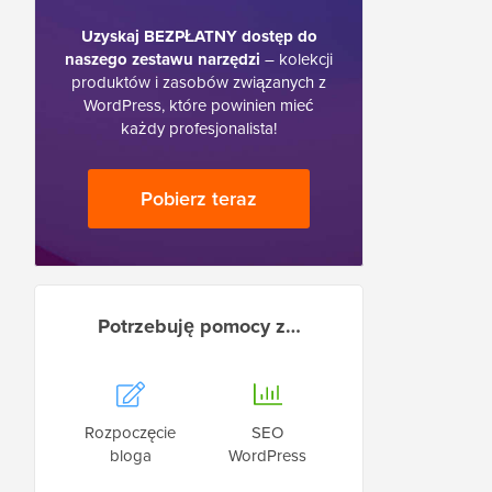
Uzyskaj BEZPŁATNY dostęp do
naszego zestawu narzędzi
– kolekcji
produktów i zasobów związanych z
WordPress, które powinien mieć
każdy profesjonalista!
Pobierz teraz
Potrzebuję pomocy z…
Rozpoczęcie
SEO
bloga
WordPress