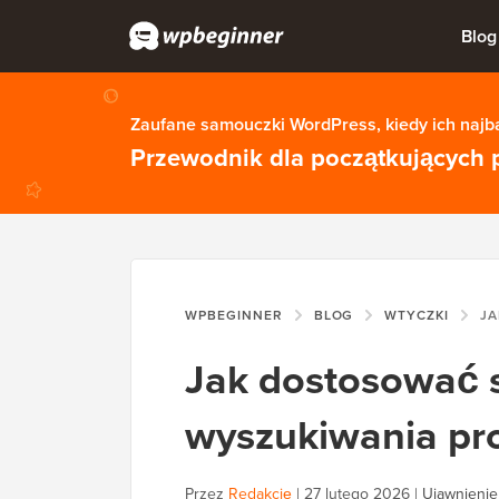
Blog
Zaufane samouczki WordPress, kiedy ich najba
Przewodnik dla początkujących 
WPBEGINNER
BLOG
WTYCZKI
JAK DOST
Jak dostosować 
wyszukiwania p
Przez
Redakcję
|
27 lutego 2026
|
Ujawnienie