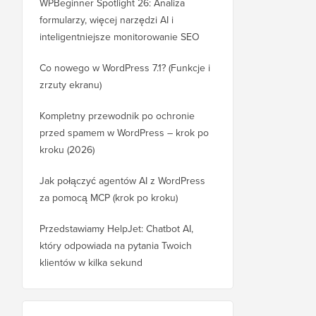
WPBeginner Spotlight 26: Analiza
formularzy, więcej narzędzi AI i
inteligentniejsze monitorowanie SEO
Co nowego w WordPress 7.1? (Funkcje i
zrzuty ekranu)
Kompletny przewodnik po ochronie
przed spamem w WordPress – krok po
kroku (2026)
Jak połączyć agentów AI z WordPress
za pomocą MCP (krok po kroku)
Przedstawiamy HelpJet: Chatbot AI,
który odpowiada na pytania Twoich
klientów w kilka sekund