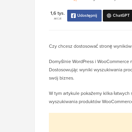
1,6 tys.
Udostępnij
ChatGPT
AKCJE
Czy chcesz dostosować stronę wynikó
Domyślnie WordPress i WooCommerce m
Dostosowując wyniki wyszukiwania produ
swój biznes.
W tym artykule pokażemy kilka łatwych
wyszukiwania produktów WooCommerce,