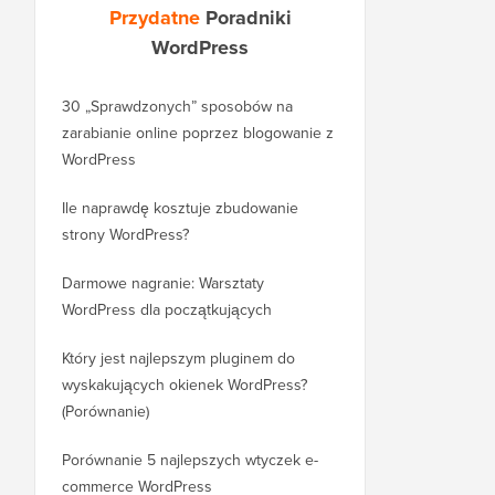
Przydatne
Poradniki
WordPress
30 „Sprawdzonych” sposobów na
Jak prawidłowo przeni
zarabianie online poprzez blogowanie z
bloga z WordPress.co
WordPress
WordPress.org
Ile naprawdę kosztuje zbudowanie
Jak prawidłowo przeni
strony WordPress?
nową domenę bez utr
Darmowe nagranie: Warsztaty
Jak przenieść się z Bl
WordPress dla początkujących
WordPress bez utraty 
rankingu
Który jest najlepszym pluginem do
wyskakujących okienek WordPress?
Jak prawidłowo przejść
(Porównanie)
WordPress (krok po kr
Porównanie 5 najlepszych wtyczek e-
Jak prawidłowo przenie
commerce WordPress
Squarespace do Word