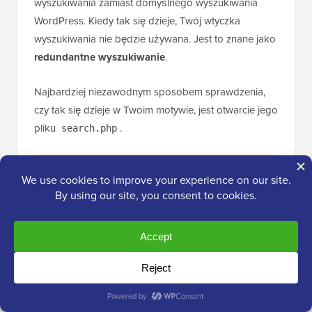
wyszukiwania zamiast domyślnego wyszukiwania
WordPress. Kiedy tak się dzieje, Twój wtyczka
wyszukiwania nie będzie używana. Jest to znane jako
redundantne wyszukiwanie
.
Najbardziej niezawodnym sposobem sprawdzenia,
czy tak się dzieje w Twoim motywie, jest otwarcie jego
pliku
.
search.php
📝
Uwaga:
Ten krok jest nieco bardziej
techniczny. Jeśli nie czujesz się komfortowo z
dostępem do plików motywu, możesz
poprosić swojego dewelopera motywu o
pomoc w wyłączeniu niestandardowego
wyszukiwania motywu. Alternatywnie, możesz
przełączyć się na
motyw WordPress
, który
działa poprawnie z wtyczkami wyszukiwania.