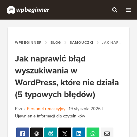
WPBEGINNER
BLOG
SAMOUCZKI
JAK NAPRAWIĆ BŁĄD WYSZUKIWANIA W WORDPRESS, KTÓRE NIE DZIAŁA (5 TYPOWYCH BŁĘDÓW)
Jak naprawić błąd
wyszukiwania w
WordPress, które nie działa
(5 typowych błędów)
Przez
Personel redakcyjny
|
19 stycznia 2026
|
Ujawnienie informacji dla czytelników