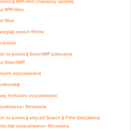
a pomocą WPFilters (najlepszy sposób)
ruj WPFilters
 filtra
 wygląd swoich filtrów
a stronie
tron za pomocą SearchWP (zalecane)
uruj SearchWP
lgorytm wyszukiwania
zukiwarkę
owy formularz wyszukiwania
zukiwania i filtrowania
ron za pomocą wtyczki Search & Filter (bezpłatna)
 wtyczkę wyszukiwania i filtrowania