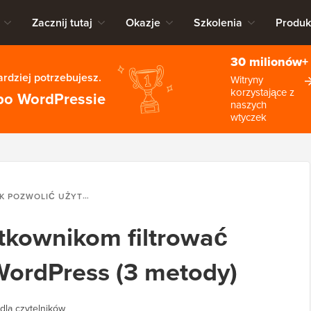
Zacznij tutaj
Okazje
Szkolenia
Produk
30 milionów+
rdziej potrzebujesz.
Witryny
korzystające z
po WordPressie
naszych
wtyczek
LIĆ UŻYTKOWNIKOM FILTROWAĆ POSTY I STRONY W WORDPRESS (3 METODY)
tkownikom filtrować
 WordPress (3 metody)
dla czytelników