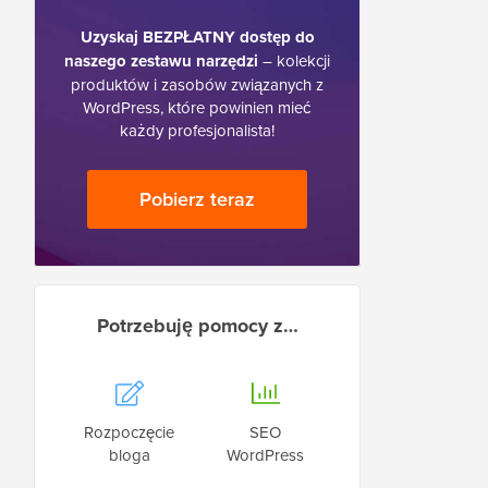
Uzyskaj BEZPŁATNY dostęp do
naszego zestawu narzędzi
– kolekcji
produktów i zasobów związanych z
WordPress, które powinien mieć
każdy profesjonalista!
Pobierz teraz
Potrzebuję pomocy z…
Rozpoczęcie
SEO
bloga
WordPress