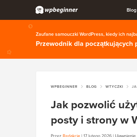
Blog
Zaufane samouczki WordPress, kiedy ich najba
Przewodnik dla początkujących 
WPBEGINNER
BLOG
WTYCZKI
JAK POZWO
Jak pozwolić uży
posty i strony w
Przez
Redakcję
|
17 lutego 2026
|
Ujawnienie 