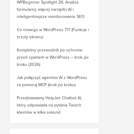
WPBeginner Spotlight 26: Analiza
formularzy, więcej narzędzi AI i
inteligentniejsze monitorowanie SEO
Co nowego w WordPress 7.1? (Funkcje i
zrzuty ekranu)
Kompletny przewodnik po ochronie
przed spamem w WordPress – krok po
kroku (2026)
Jak połączyć agentów AI z WordPress
za pomocą MCP (krok po kroku)
Przedstawiamy HelpJet: Chatbot AI,
który odpowiada na pytania Twoich
klientów w kilka sekund