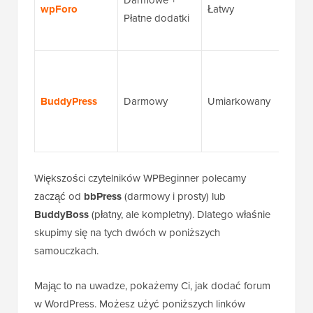
Darmowe +
mode
wpForo
Łatwy
Płatne dodatki
narz
anga
Sieć
społ
BuddyPress
Darmowy
Umiarkowany
wa, f
kana
akty
Większości czytelników WPBeginner polecamy
zacząć od
bbPress
(darmowy i prosty) lub
BuddyBoss
(płatny, ale kompletny). Dlatego właśnie
skupimy się na tych dwóch w poniższych
samouczkach.
Mając to na uwadze, pokażemy Ci, jak dodać forum
w WordPress. Możesz użyć poniższych linków