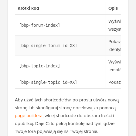
Krótki kod
Opis
Wyświetla głó
[bbp-forum-index]
wszystkich fo
Pokazuje kon
[bbp-single-forum id=XX]
identyfikator
Wyświetla lis
[bbp-topic-index]
tematów
Pokazuje kon
[bbp-single-topic id=XX]
Aby użyć tych shortcode'ów, po prostu utwórz nową
stronę lub skonfiguruj stronę docelową za pomocą
page buildera
, wklej shortcode do obszaru treści i
opublikuj. Daje Ci to pełną kontrolę nad tym, gdzie
Twoje fora pojawiają się na Twojej stronie.