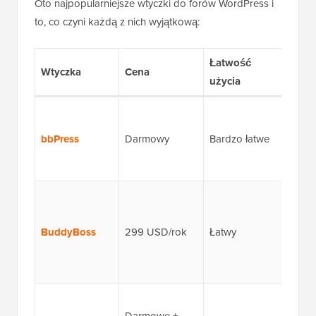
Oto najpopularniejsze wtyczki do forów WordPress i
to, co czyni każdą z nich wyjątkową:
Łatwość
Klu
Wtyczka
Cena
użycia
funk
Pod
fora,
bbPress
Darmowy
Bardzo łatwe
odpo
mode
Fora,
grup
BuddyBoss
299 USD/rok
Łatwy
wiad
apli
mobi
Wiel