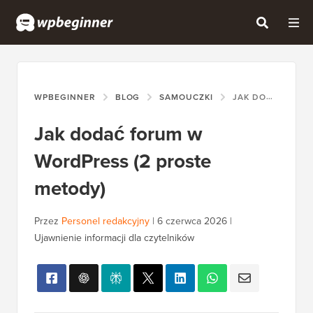
WPBEGINNER
BLOG
SAMOUCZKI
JAK DODAĆ FORUM W WORDPRESS (2 PROSTE METODY)
Jak dodać forum w
WordPress (2 proste
metody)
Przez
Personel redakcyjny
|
6 czerwca 2026
|
Ujawnienie informacji dla czytelników