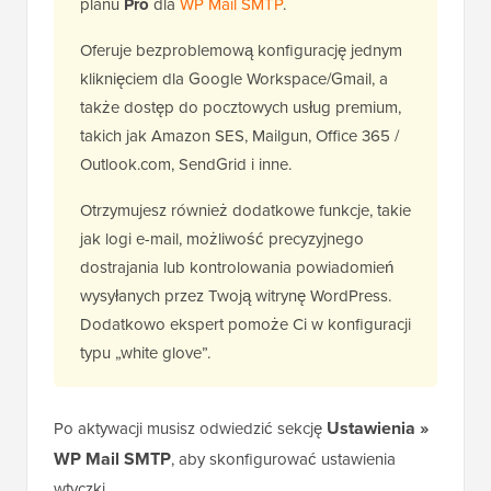
planu
Pro
dla
WP Mail SMTP
.
Oferuje bezproblemową konfigurację jednym
kliknięciem dla Google Workspace/Gmail, a
także dostęp do pocztowych usług premium,
takich jak Amazon SES, Mailgun, Office 365 /
Outlook.com, SendGrid i inne.
Otrzymujesz również dodatkowe funkcje, takie
jak logi e-mail, możliwość precyzyjnego
dostrajania lub kontrolowania powiadomień
wysyłanych przez Twoją witrynę WordPress.
Dodatkowo ekspert pomoże Ci w konfiguracji
typu „white glove”.
Ustawienia »
Po aktywacji musisz odwiedzić sekcję
WP Mail SMTP
, aby skonfigurować ustawienia
wtyczki.