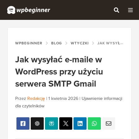
WPBEGINNER
BLOG
WTYCZKI
JAK WYSYŁAĆ E-MAILE W WORDPRESS PRZY UŻYCIU SERWERA SMTP GMAIL
Jak wysyłać e-maile w
WordPress przy użyciu
serwera SMTP Gmail
Przez
Redakcję
|
1 kwietnia 2026
|
Ujawnienie informacji
dla czytelników