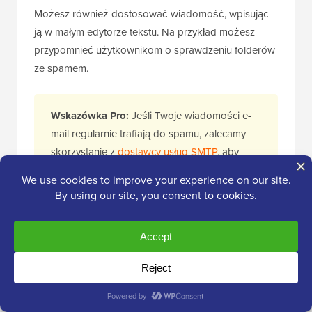
Możesz również dostosować wiadomość, wpisując
ją w małym edytorze tekstu. Na przykład możesz
przypomnieć użytkownikom o sprawdzeniu folderów
ze spamem.
Wskazówka Pro:
Jeśli Twoje wiadomości e-
mail regularnie trafiają do spamu, zalecamy
skorzystanie z
dostawcy usług SMTP
, aby
poprawić wskaźniki dostarczalności
wiadomości e-mail.
Gdy będziesz zadowolony z konfiguracji formularza,
kliknij przycisk „Zapisz” w prawym górnym rogu
ekranu.
Krok 3: Osadź formularz na nowej stronie