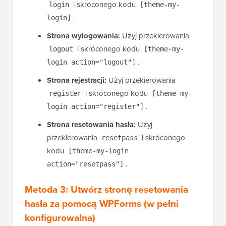
i skróconego kodu
login
[theme-my-
.
login]
Strona wylogowania:
Użyj przekierowania
i skróconego kodu
logout
[theme-my-
.
login action="logout"]
Strona rejestracji:
Użyj przekierowania
i skróconego kodu
register
[theme-my-
.
login action="register"]
Strona resetowania hasła:
Użyj
przekierowania
i skróconego
resetpass
kodu
[theme-my-login
.
action="resetpass"]
Metoda 3: Utwórz stronę resetowania
hasła za pomocą WPForms (w pełni
konfigurowalna)