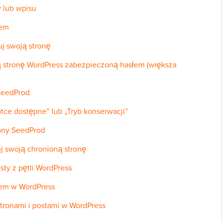
y lub wpisu
łem
uj swoją stronę
 stronę WordPress zabezpieczoną hasłem (większa
 SeedProd
tce dostępne” lub „Tryb konserwacji”
rony SeedProd
kuj swoją chronioną stronę
sty z pętli WordPress
łem w WordPress
tronami i postami w WordPress