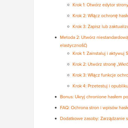
Krok 1: Otwórz edytor stron
Krok 2: Włącz ochronę has
Krok 3: Zapisz lub zaktualiz
Metoda 2: Utwórz niestandardową
elastyczność)
Krok 1: Zainstaluj i aktywuj
Krok 2: Utwórz stronę „Wkró
Krok 3: Włącz funkcje och
Krok 4: Przetestuj i opubli
Bonus: Ukryj chronione hasłem po
FAQ: Ochrona stron i wpisów has
Dodatkowe zasoby: Zarządzanie s