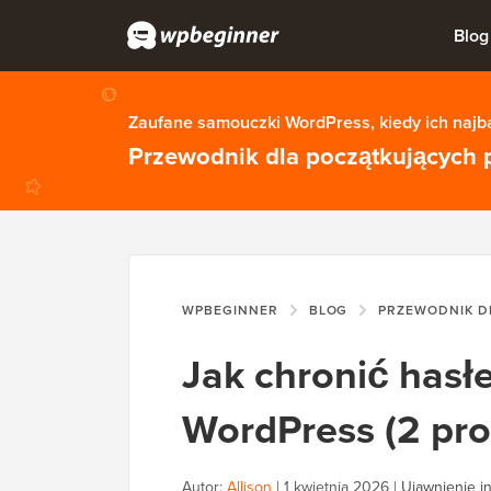
Blog
Zaufane samouczki WordPress, kiedy ich najba
Przewodnik dla początkujących 
WPBEGINNER
BLOG
PRZEWODNIK DL
Jak chronić hasł
WordPress (2 pro
Autor:
Allison
|
1 kwietnia 2026
|
Ujawnienie in