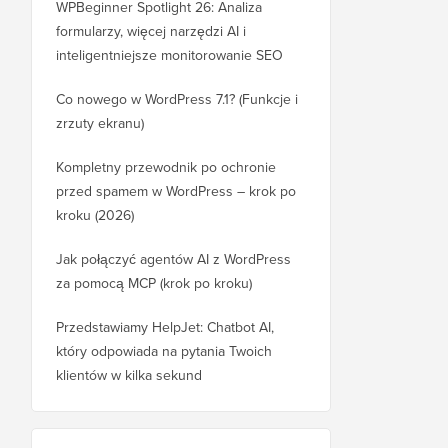
WPBeginner Spotlight 26: Analiza
formularzy, więcej narzędzi AI i
inteligentniejsze monitorowanie SEO
Co nowego w WordPress 7.1? (Funkcje i
zrzuty ekranu)
Kompletny przewodnik po ochronie
przed spamem w WordPress – krok po
kroku (2026)
Jak połączyć agentów AI z WordPress
za pomocą MCP (krok po kroku)
Przedstawiamy HelpJet: Chatbot AI,
który odpowiada na pytania Twoich
klientów w kilka sekund