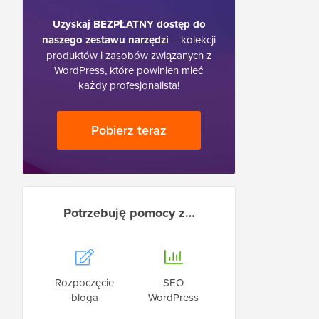
Uzyskaj BEZPŁATNY dostęp do
naszego zestawu narzędzi
– kolekcji
produktów i zasobów związanych z
WordPress, które powinien mieć
każdy profesjonalista!
Pobierz teraz
Potrzebuję pomocy z…
Rozpoczęcie
SEO
bloga
WordPress