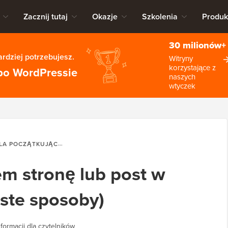
Zacznij tutaj
Okazje
Szkolenia
Produk
30 milionów+
rdziej potrzebujesz.
Witryny
korzystające z
po WordPressie
naszych
wtyczek
A POCZĄTKUJĄCYCH
JAK CHRONIĆ HASŁEM STRONĘ LUB POST 
em stronę lub post w
ste sposoby)
formacji dla czytelników