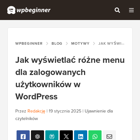
WPBEGINNER
BLOG
MOTYWY
JAK WYŚWIETLAĆ RÓŻNE MENU DLA ZALOGOWANYCH UŻYTKOWNIKÓW W WORDPRESS
Jak wyświetlać różne menu
dla zalogowanych
użytkowników w
WordPress
Przez
Redakcję
|
19 stycznia 2025
|
Ujawnienie dla
czytelników