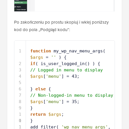
Po zakończeniu po prostu skopiuj i wklej poniższy
kod do pola „Podgląd kodu”:
1
function
my_wp_nav_menu_args( 
$args
= 
''
) {
2
if
( is_user_logged_in() ) {
3
// Logged in menu to display
4
$args
[
'menu'
] = 43;
5
6
} 
else
{
7
// Non-logged-in menu to display
8
$args
[
'menu'
] = 35;
9
}
1
return
$args
;
0
1
}
1
1
add_filter( 
'wp_nav_menu_args'
, 