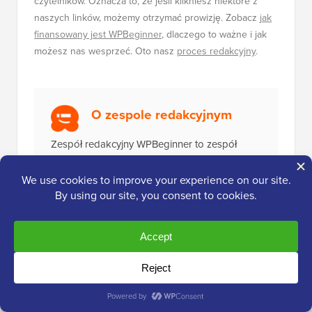
czytelników. Oznacza to, że jeśli klikniesz niektóre z
naszych linków, możemy otrzymać prowizję. Zobacz
jak
finansowany jest WPBeginner
, dlaczego to ważne i jak
możesz nas wesprzeć. Oto nasz
proces redakcyjny
.
O zespole redakcyjnym
Zespół redakcyjny WPBeginner to zespół
ekspertów WordPress prowadzony przez
Syeda Balkhi, posiadający ponad 16 lat
doświadczenia w WordPress, hostingu
internetowym, e-commerce, SEO i marketingu.
Założony w 2009 roku, WPBeginner jest
obecnie największym darmowym zasobem
WordPress w branży i często jest określany
jako Wikipedia dla WordPressa.