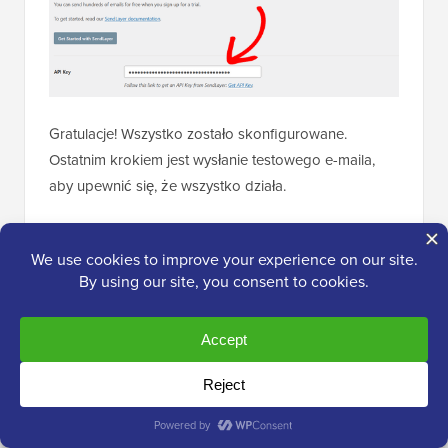
Gratulacje! Wszystko zostało skonfigurowane.
Ostatnim krokiem jest wysłanie testowego e-maila,
aby upewnić się, że wszystko działa.
Przejdź do
WP Mail SMTP » Narzędzia
. W zakładce
„Test e-mail” wprowadź adres e-mail, na który chcesz
wysłać test. Domyślnie będzie to adres e-mail
administratora witryny. Kliknij „Wyślij e-mail”.