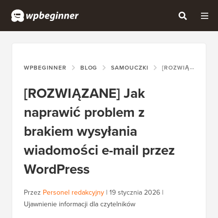
WPBEGINNER
BLOG
SAMOUCZKI
[ROZWIĄZANE] JAK NAPRAWIĆ PROBLEM Z BRAKIEM WYSYŁANIA WIADOMOŚCI E-MAIL PRZEZ WORDPRESS
[ROZWIĄZANE] Jak
naprawić problem z
brakiem wysyłania
wiadomości e-mail przez
WordPress
Przez
Personel redakcyjny
|
19 stycznia 2026
|
Ujawnienie informacji dla czytelników