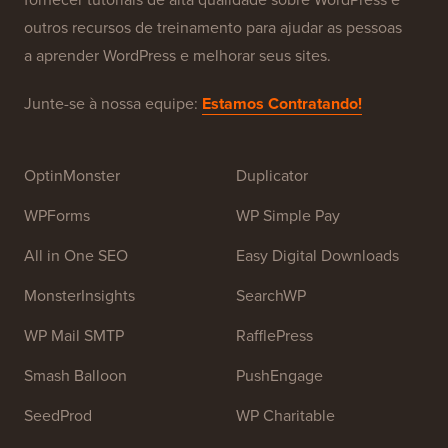
Sobre o WPBeginner®
WPBeginner é um site gratuito de recursos WordPress
para iniciantes. O WPBeginner foi fundado em julho de
2009 por
Syed Balkhi
. O principal objetivo deste site é
fornecer tutoriais de alta qualidade sobre WordPress e
outros recursos de treinamento para ajudar as pessoas
a aprender WordPress e melhorar seus sites.
Junte-se à nossa equipe:
Estamos Contratando!
OptinMonster
Duplicator
WPForms
WP Simple Pay