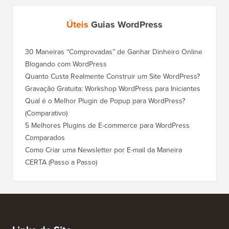
Úteis
Guias WordPress
30 Maneiras “Comprovadas” de Ganhar Dinheiro Online
Como Mo
Blogando com WordPress
WordPre
Quanto Custa Realmente Construir um Site WordPress?
Como M
Corret
Gravação Gratuita: Workshop WordPress para Iniciantes
Como Mu
Qual é o Melhor Plugin de Popup para WordPress?
Rankin
(Comparativo)
Como Mu
5 Melhores Plugins de E-commerce para WordPress
(Passo 
Comparados
Como M
Como Criar uma Newsletter por E-mail da Maneira
Corret
CERTA (Passo a Passo)
Como M