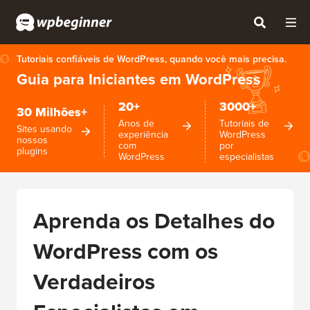
Tutoriais confiáveis de WordPress, quando você mais precisa.
Guia para Iniciantes em WordPress
20+
3000+
30 Milhões+
Anos de
Tutoriais de
Sites usando
experiência
WordPress
nossos
com
por
plugins
WordPress
especialistas
Aprenda os Detalhes do
WordPress com os
Verdadeiros