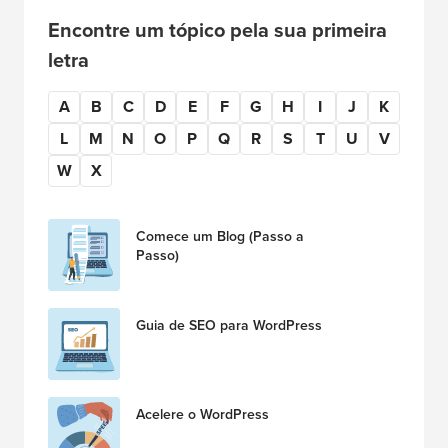
Encontre um tópico pela sua primeira
letra
A
B
C
D
E
F
G
H
I
J
K
L
M
N
O
P
Q
R
S
T
U
V
W
X
Comece um Blog (Passo a
Passo)
Guia de SEO para WordPress
Acelere o WordPress