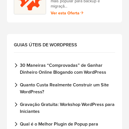
mais popular para backup e
migraçã…
Ver esta Oferta
GUIAS ÚTEIS DE WORDPRESS
30 Maneiras “Comprovadas” de Ganhar
Com
Dinheiro Online Blogando com WordPress
par
Quanto Custa Realmente Construir um Site
Com
WordPress?
Dom
Gravação Gratuita: Workshop WordPress para
Com
Iniciantes
Sem
Qual é o Melhor Plugin de Popup para
Com