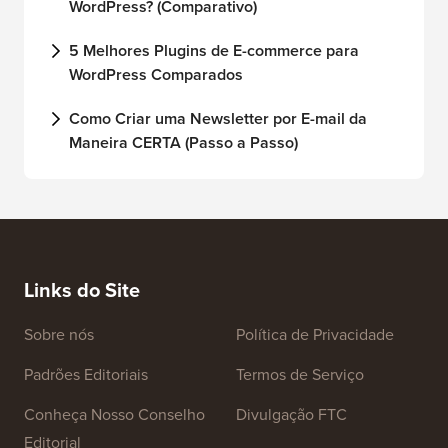
WordPress? (Comparativo)
Cor
5 Melhores Plugins de E-commerce para
Com
WordPress Comparados
Wor
Como Criar uma Newsletter por E-mail da
Com
Maneira CERTA (Passo a Passo)
ou 
Links do Site
Sobre nós
Política de Privacidade
Padrões Editoriais
Termos de Serviço