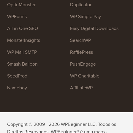
OptinMonster
Duplicator
WPForms
WP Simple Pay
All in One SEO
Easy Digital Downloads
MonsterInsights
SearchWP
WP Mail SMTP
RafflePress
Smash Balloon
PushEngage
SeedProd
WP Charitable
Nameboy
AffiliateWP