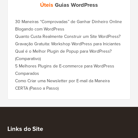
Úteis
Guias WordPress
30 Maneiras “Comprovadas” de Ganhar Dinheiro Online
Como Mo
Blogando com WordPress
WordPre
Quanto Custa Realmente Construir um Site WordPress?
Como M
Corret
Gravação Gratuita: Workshop WordPress para Iniciantes
Como Mu
Qual é o Melhor Plugin de Popup para WordPress?
Rankin
(Comparativo)
Como Mu
5 Melhores Plugins de E-commerce para WordPress
(Passo 
Comparados
Como M
Como Criar uma Newsletter por E-mail da Maneira
Corret
CERTA (Passo a Passo)
Como M
Servido