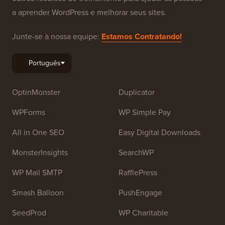
Sobre o WPBeginner®
WPBeginner é um site gratuito de recursos WordPress
para iniciantes. O WPBeginner foi fundado em julho de
2009 por
Syed Balkhi
. O principal objetivo deste site é
fornecer tutoriais de alta qualidade sobre WordPress e
outros recursos de treinamento para ajudar as pessoas
a aprender WordPress e melhorar seus sites.
Junte-se à nossa equipe:
Estamos Contratando!
OptinMonster
Duplicator
WPForms
WP Simple Pay
All in One SEO
Easy Digital Downloads