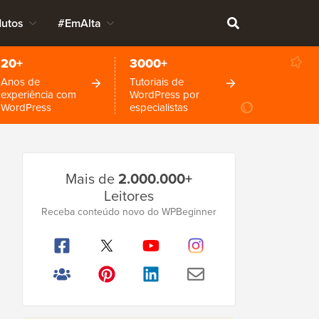
dutos
#EmAlta
20+
3000+
Anos de
Tutoriais de
experiência com
WordPress por
WordPress
especialistas
Barra
Mais de
2.000.000+
Lateral
Leitores
Principal
Receba conteúdo novo do WPBeginner