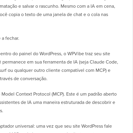
 formatação e salvar o rascunho. Mesmo com a IA em cena,
ocê copia o texto de uma janela de chat e o cola nas
 a fechar.
ntro do painel do WordPress, o WPVibe traz seu site
cê permanece em sua ferramenta de IA (seja Claude Code,
urf ou qualquer outro cliente compatível com MCP) e
través de conversação.
o Model Context Protocol (MCP). Este é um padrão aberto
ssistentes de IA uma maneira estruturada de descobrir e
s.
ador universal: uma vez que seu site WordPress fale