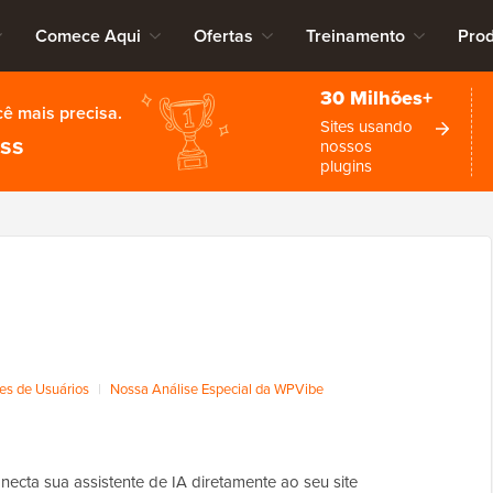
Comece Aqui
Ofertas
Treinamento
Pro
30 Milhões+
cê mais precisa.
Sites usando
ess
nossos
plugins
es de Usuários
|
Nossa Análise Especial da WPVibe
ecta sua assistente de IA diretamente ao seu site