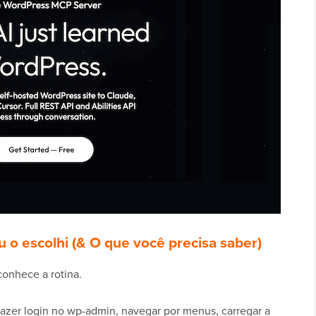
 o escolhi (& O que você precisa saber)
 conhece a rotina.
fazer login no wp-admin, navegar por menus, carregar a