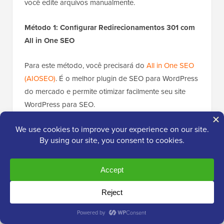
você edite arquivos manualmente.
Método 1: Configurar Redirecionamentos 301 com
All in One SEO
Para este método, você precisará do
All in One SEO
(AIOSEO)
. É o melhor plugin de SEO para WordPress
do mercado e permite otimizar facilmente seu site
WordPress para SEO.
Primeiro, você precisa voltar ao painel do WordPress
do seu site antigo. Em seguida, instale e ative o
plugin
All in One SEO
. Para mais detalhes, veja nosso
guia passo a passo sobre
como instalar um plugin
do WordPress
.
Observação
: Você precisará de pelo menos a