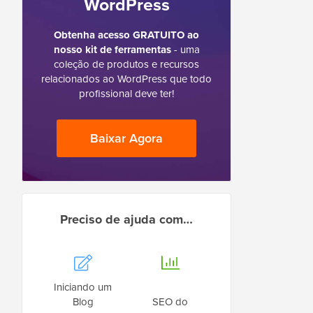
WordPress
Obtenha acesso GRATUITO ao
nosso kit de ferramentas
- uma
coleção de produtos e recursos
relacionados ao WordPress que todo
profissional deve ter!
Baixar Agora
Preciso de ajuda com…
Iniciando um
Blog
SEO do