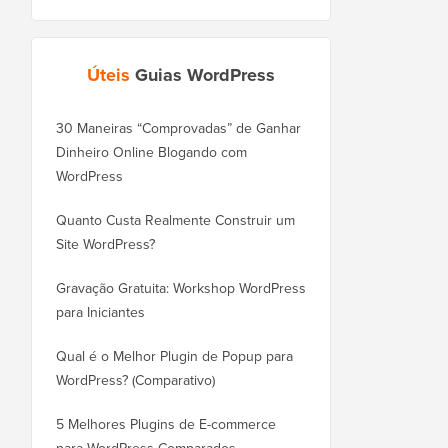
Úteis
Guias WordPress
30 Maneiras “Comprovadas” de Ganhar
Como Mover seu Blog
Dinheiro Online Blogando com
WordPress.com para o
WordPress
Corretamente
Quanto Custa Realmente Construir um
Como Mover o WordPr
Site WordPress?
Novo Domínio Corret
Perder SEO
Gravação Gratuita: Workshop WordPress
para Iniciantes
Como Mudar do Blogge
WordPress Sem Perder
Qual é o Melhor Plugin de Popup para
WordPress? (Comparativo)
Como Mudar do Wix pa
Corretamente (Passo a
5 Melhores Plugins de E-commerce