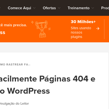
Comece Aqui
Ofertas
Treinamento
Pro
30 Milhões+
cê mais precisa.
Sites usando
ess
nossos
plugins
TREAR FACILMENTE PÁGINAS 404 E REDIRECIONÁ-LAS NO WORDPRESS
acilmente Páginas 404 e
no WordPress
ivulgação do Leitor