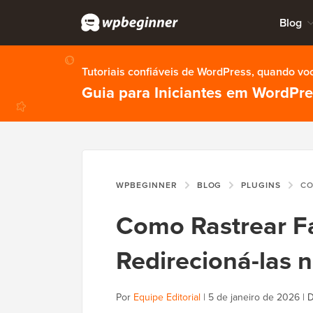
Blog
Tutoriais confiáveis de WordPress, quando vo
Guia para Iniciantes em WordPr
WPBEGINNER
BLOG
PLUGINS
COMO RAS
Como Rastrear F
Redirecioná-las 
Por
Equipe Editorial
|
5 de janeiro de 2026
|
D