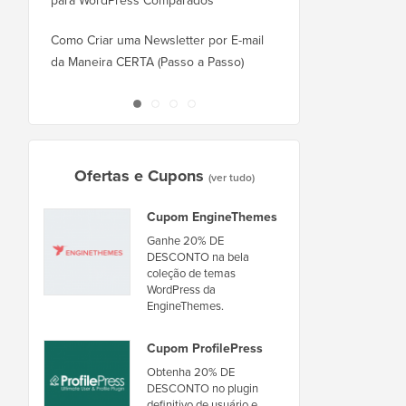
para WordPress Comparados
Como Mudar do Square
WordPress Corretamen
Como Criar uma Newsletter por E-mail
da Maneira CERTA (Passo a Passo)
Como Mover o WordPr
Novo Host ou Servidor
Ofertas e Cupons
(ver tudo)
Cupom EngineThemes
Ganhe 20% DE
DESCONTO na bela
coleção de temas
WordPress da
EngineThemes.
Cupom ProfilePress
Obtenha 20% DE
DESCONTO no plugin
definitivo de usuário e