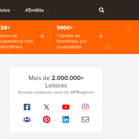
dutos
#EmAlta
20+
3000+
Anos de
Tutoriais de
experiência com
WordPress por
WordPress
especialistas
Barra
Mais de
2.000.000+
Lateral
Leitores
Principal
Receba conteúdo novo do WPBeginner