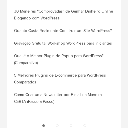
30 Maneiras “Comprovadas” de Ganhar Dinheiro Online
Como Mo
Blogando com WordPress
WordPre
Quanto Custa Realmente Construir um Site WordPress?
Como M
Corret
Gravação Gratuita: Workshop WordPress para Iniciantes
Como Mu
Qual é o Melhor Plugin de Popup para WordPress?
Rankin
(Comparativo)
Como Mu
5 Melhores Plugins de E-commerce para WordPress
(Passo 
Comparados
Como M
Como Criar uma Newsletter por E-mail da Maneira
Corret
CERTA (Passo a Passo)
Como M
Servido