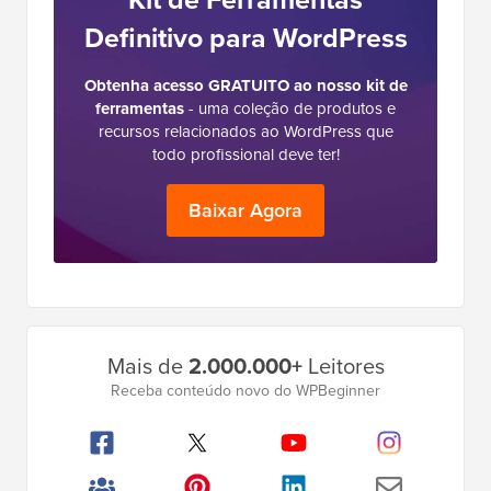
Definitivo para WordPress
Obtenha acesso GRATUITO ao nosso kit de
ferramentas
- uma coleção de produtos e
recursos relacionados ao WordPress que
todo profissional deve ter!
Baixar Agora
Barra
Mais de
2.000.000+
Leitores
Lateral
Receba conteúdo novo do WPBeginner
Principal