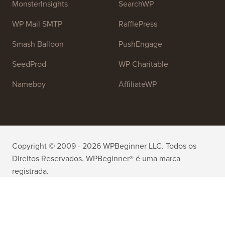
MonsterInsights
SearchWP
WP Mail SMTP
RafflePress
Smash Balloon
PushEngage
SeedProd
WP Charitable
Nameboy
AffiliateWP
Copyright © 2009 - 2026 WPBeginner LLC. Todos os
Direitos Reservados. WPBeginner® é uma marca
registrada.
Gerenciado por
Awesome Motive
|
Hospedagem
WordPress
por
SiteGround
A marca registrada WordPress® é propriedade intelectual da