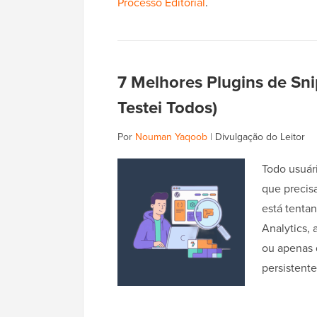
Processo Editorial
.
7 Melhores Plugins de Sn
Testei Todos)
Por
Nouman Yaqoob
|
Divulgação do Leitor
Todo usuár
que precisa
está tenta
Analytics,
ou apenas 
persistent