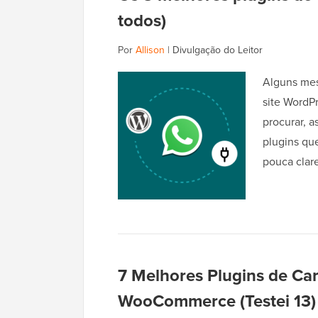
todos)
Por
Allison
|
Divulgação do Leitor
Alguns mes
site WordPr
procurar, 
plugins qu
pouca clar
7 Melhores Plugins de Car
WooCommerce (Testei 13)