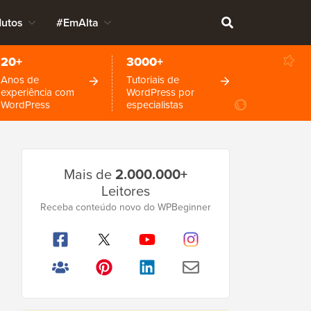
dutos
#EmAlta
20+
3000+
Anos de
Tutoriais de
experiência com
WordPress por
WordPress
especialistas
Barra
Mais de
2.000.000+
Lateral
Leitores
Principal
Receba conteúdo novo do WPBeginner