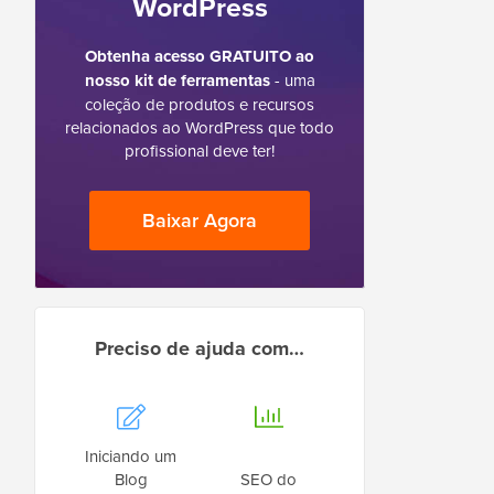
WordPress
Obtenha acesso GRATUITO ao
nosso kit de ferramentas
- uma
coleção de produtos e recursos
relacionados ao WordPress que todo
profissional deve ter!
Baixar Agora
Preciso de ajuda com…
Iniciando um
Blog
SEO do