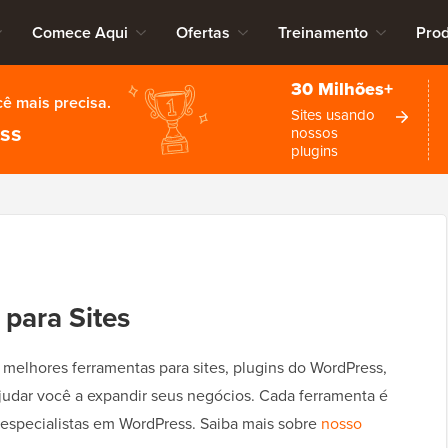
Comece Aqui
Ofertas
Treinamento
Pro
30 Milhões+
cê mais precisa.
Sites usando
ess
nossos
plugins
para Sites
elhores ferramentas para sites, plugins do WordPress,
judar você a expandir seus negócios. Cada ferramenta é
especialistas em WordPress. Saiba mais sobre
nosso