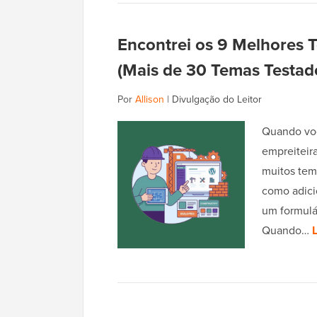
Encontrei os 9 Melhores 
(Mais de 30 Temas Testad
Por
Allison
|
Divulgação do Leitor
Quando voc
empreiteira
muitos tem
como adicio
um formulá
Quando…