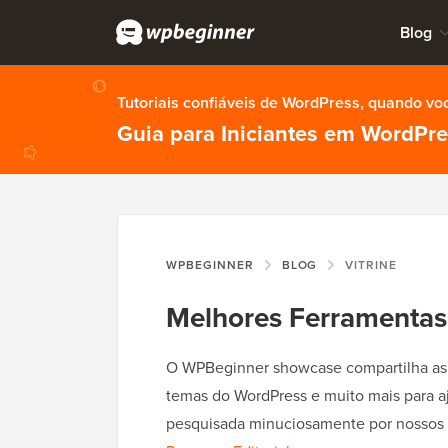
Blog
Tutoriais confiáveis de WordPress, quando vo
Guia para Iniciantes em WordPr
WPBEGINNER
BLOG
VITRINE
Melhores Ferramentas 
O WPBeginner showcase compartilha as m
temas do WordPress e muito mais para a
pesquisada minuciosamente por nossos 