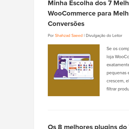
Minha Escolha dos 7 Melho
WooCommerce para Melhor
Conversões
Por
Shahzad Saeed
|
Divulgação do Leitor
Se os com
loja WooCo
exatamente
pequenas e
crescem, e
filtrar pro
Os 8 melhores plugins do