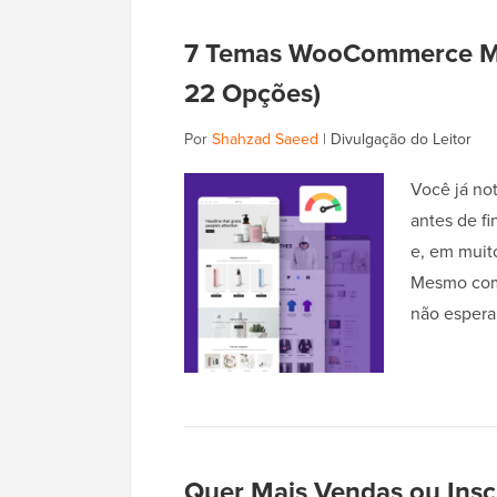
7 Temas WooCommerce Ma
22 Opções)
Por
Shahzad Saeed
|
Divulgação do Leitor
Você já no
antes de f
e, em muito
Mesmo com 
não espera
Quer Mais Vendas ou Inscr