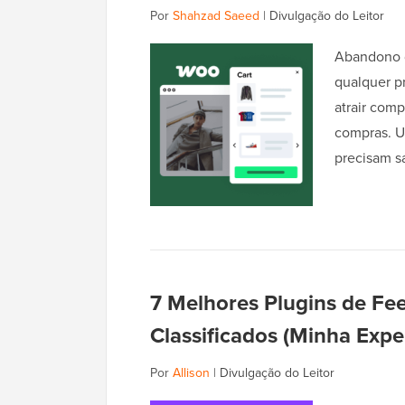
Por
Shahzad Saeed
|
Divulgação do Leitor
Abandono d
qualquer pr
atrair com
compras. U
precisam s
7 Melhores Plugins de F
Classificados (Minha Expe
Por
Allison
|
Divulgação do Leitor