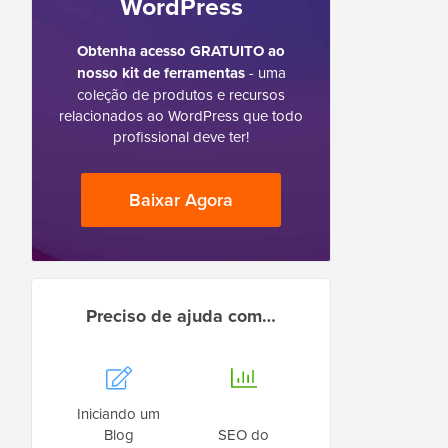
WordPress
Obtenha acesso GRATUITO ao
nosso kit de ferramentas
- uma
coleção de produtos e recursos
relacionados ao WordPress que todo
profissional deve ter!
Baixar Agora
Preciso de ajuda com…
Iniciando um
Blog
SEO do