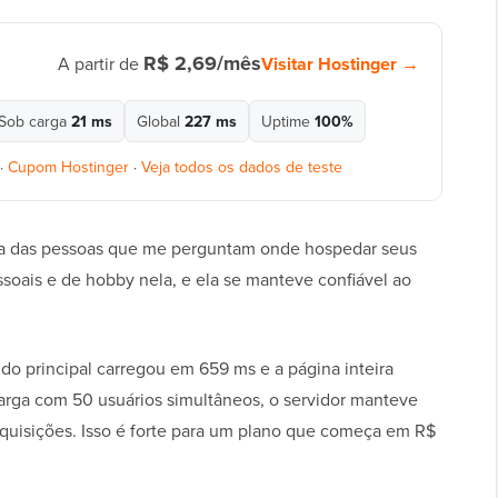
R$ 2,69/mês
Visitar Hostinger →
A partir de
Sob carga
21 ms
Global
227 ms
Uptime
100%
·
Cupom Hostinger
·
Veja todos os dados de teste
ia das pessoas que me perguntam onde hospedar seus
soais e de hobby nela, e ela se manteve confiável ao
o principal carregou em 659 ms e a página inteira
arga com 50 usuários simultâneos, o servidor manteve
equisições. Isso é forte para um plano que começa em R$