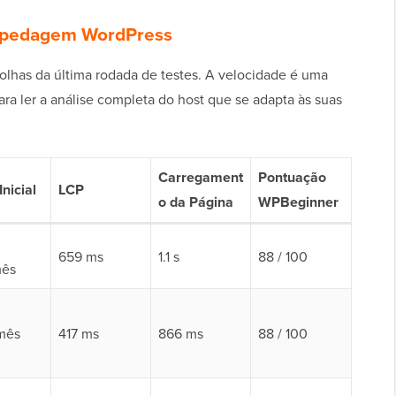
ospedagem WordPress
lhas da última rodada de testes. A velocidade é uma
para ler a análise completa do host que se adapta às suas
Carregament
Pontuação
Inicial
LCP
o da Página
WPBeginner
659 ms
1.1 s
88 / 100
mês
mês
417 ms
866 ms
88 / 100