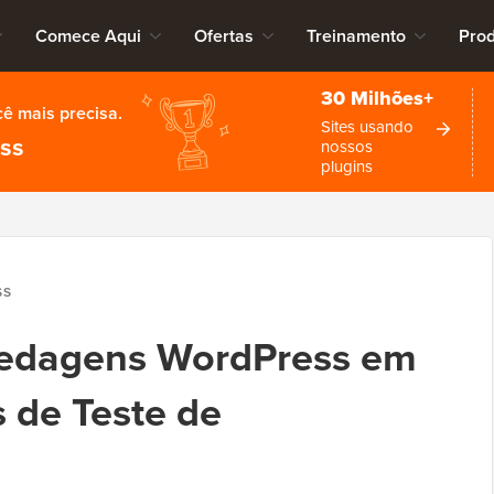
Comece Aqui
Ofertas
Treinamento
Pro
30 Milhões+
cê mais precisa.
Sites usando
ess
nossos
plugins
SS
pedagens WordPress em
 de Teste de