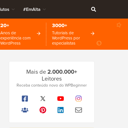
dutos
#EmAlta
20+
3000+
Anos de
Tutoriais de
experiência com
WordPress por
WordPress
especialistas
Barra
Mais de
2.000.000+
Lateral
Leitores
Principal
Receba conteúdo novo do WPBeginner