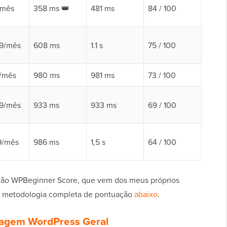
/mês
358 ms 👑
481 ms
84 / 100
99/mês
608 ms
1.1 s
75 / 100
5/mês
980 ms
981 ms
73 / 100
99/mês
933 ms
933 ms
69 / 100
9/mês
986 ms
1,5 s
64 / 100
ção WPBeginner Score, que vem dos meus próprios
a metodologia completa de pontuação
abaixo
.
agem WordPress Geral