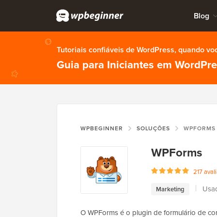
Blog
Tutoriais confiáveis de WordPress, quando vo
Guia para Iniciantes em WordPr
WPBEGINNER
SOLUÇÕES
WPFORMS
WPForms
217 aval
Usad
Marketing
O WPForms é o plugin de formulário de co