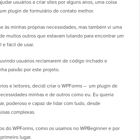
udar usuários a criar sites por alguns anos, uma coisa
 um plugin de formulário de contato melhor.
sse às minhas próprias necessidades, mas também vi uma
 de muitos outros que estavam lutando para encontrar um
 e fácil de usar.
ouvindo usuários reclamarem de código inchado e
nha paixão por este projeto.
os e leitores, decidi criar o WPForms – um plugin de
 necessidades minhas e de outros como eu. Eu queria
sar, poderoso e capaz de lidar com tudo, desde
quisas complexas.
ursos do WPForms, como os usamos no WPBeginner e por
rimeiro lugar.