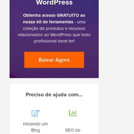
WordPress
Obtenha acesso GRATUITO ao
nosso kit de ferramentas
- uma
coleção de produtos e recursos
relacionados ao WordPress que todo
profissional deve ter!
Baixar Agora
Preciso de ajuda com…
Iniciando um
Blog
SEO do