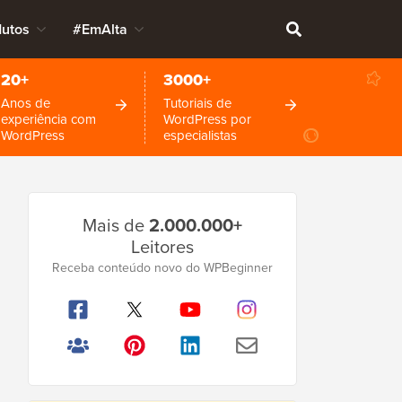
dutos
#EmAlta
20+
3000+
Anos de
Tutoriais de
experiência com
WordPress por
WordPress
especialistas
Barra
Mais de
2.000.000+
Lateral
Leitores
Principal
Receba conteúdo novo do WPBeginner