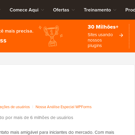
Comece Aqui
Ofertas
Treinamento
Pro
30 Milhões+
cê mais precisa.
Sites usando
ess
nossos
plugins
iações de usuários
|
Nossa Análise Especial WPForms
o por mais de 6 milhões de usuários
ntato mais amigável para iniciantes do mercado. Com mais