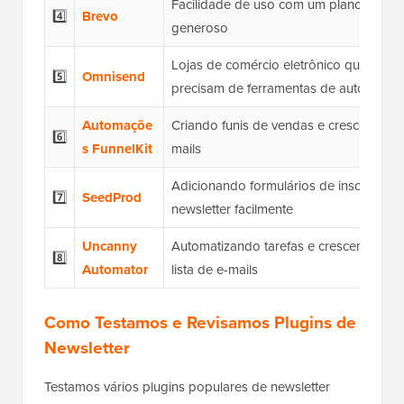
Facilidade de uso com um plano gratui
4️⃣
Brevo
generoso
Lojas de comércio eletrônico que
5️⃣
Omnisend
precisam de ferramentas de automaçã
Automaçõe
Criando funis de vendas e crescendo e
6️⃣
s FunnelKit
mails
Adicionando formulários de inscrição d
7️⃣
SeedProd
newsletter facilmente
Uncanny
Automatizando tarefas e crescendo sua
8️⃣
Automator
lista de e-mails
Como Testamos e Revisamos Plugins de
Newsletter
Testamos vários plugins populares de newsletter