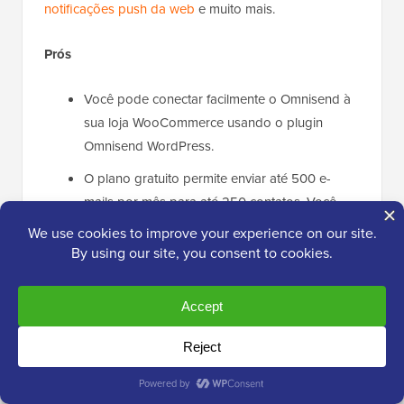
notificações push da web
e muito mais.
Prós
Você pode conectar facilmente o Omnisend à
sua loja WooCommerce usando o plugin
Omnisend WordPress.
O plano gratuito permite enviar até 500 e-
mails por mês para até 250 contatos. Você
também pode enviar até 500 notificações
push e receberá créditos gratuitos de
SMS
.
Ao contrário de outros plugins de newsletter, o
plano gratuito inclui acesso a recursos
avançados como segmentação ilimitada de
assinantes, testes A/B e relatórios de
desempenho.