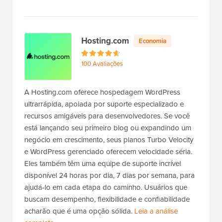
a
I
n
Hosting.com
Economia
M
o
100 Avaliações
t
i
o
A Hosting.com oferece hospedagem WordPress
n
ultrarrápida, apoiada por suporte especializado e
H
recursos amigáveis para desenvolvedores. Se você
o
está lançando seu primeiro blog ou expandindo um
s
negócio em crescimento, seus planos Turbo Velocity
t
e WordPress gerenciado oferecem velocidade séria.
i
Eles também têm uma equipe de suporte incrível
n
disponível 24 horas por dia, 7 dias por semana, para
g
ajudá-lo em cada etapa do caminho. Usuários que
buscam desempenho, flexibilidade e confiabilidade
acharão que é uma opção sólida.
Leia a análise