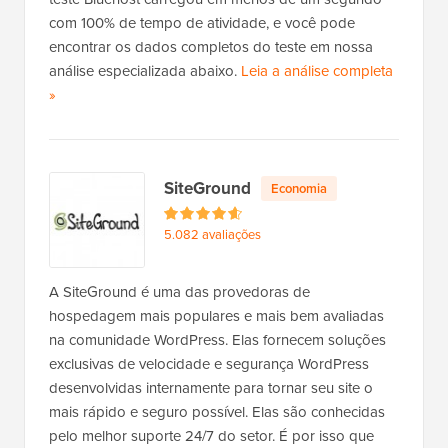
com 100% de tempo de atividade, e você pode
encontrar os dados completos do teste em nossa
análise especializada abaixo.
Leia a análise completa
d
»
a
B
l
SiteGround
Economia
u
e
5.082 avaliações
h
o
s
A SiteGround é uma das provedoras de
t
hospedagem mais populares e mais bem avaliadas
na comunidade WordPress. Elas fornecem soluções
exclusivas de velocidade e segurança WordPress
desenvolvidas internamente para tornar seu site o
mais rápido e seguro possível. Elas são conhecidas
pelo melhor suporte 24/7 do setor. É por isso que