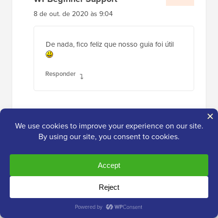
8 de out. de 2020 às 9:04
De nada, fico feliz que nosso guia foi útil
Responder
Lyn
2 de out. de 2020 às 16:03
Sou novo em hospedagem web. Quero a
opção de hospedagem compartilhada, como
faço isso com a Bluehost, por exemplo? No
site deles, não vejo uma opção para escolher