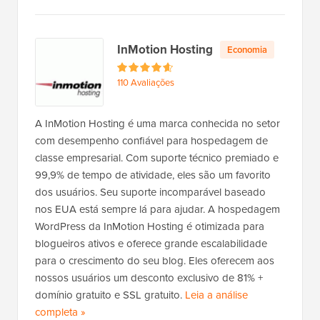
a
G
r
InMotion Hosting
Economia
e
e
110 Avaliações
n
G
e
A InMotion Hosting é uma marca conhecida no setor
e
com desempenho confiável para hospedagem de
k
classe empresarial. Com suporte técnico premiado e
s
99,9% de tempo de atividade, eles são um favorito
dos usuários. Seu suporte incomparável baseado
nos EUA está sempre lá para ajudar. A hospedagem
WordPress da InMotion Hosting é otimizada para
blogueiros ativos e oferece grande escalabilidade
para o crescimento do seu blog. Eles oferecem aos
nossos usuários um desconto exclusivo de 81% +
domínio gratuito e SSL gratuito.
Leia a análise
completa
d
»