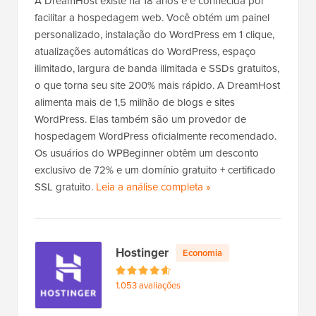
A DreamHost existe há 18 anos e é conhecida por
u
facilitar a hospedagem web. Você obtém um painel
n
personalizado, instalação do WordPress em 1 clique,
d
atualizações automáticas do WordPress, espaço
ilimitado, largura de banda ilimitada e SSDs gratuitos,
o que torna seu site 200% mais rápido. A DreamHost
alimenta mais de 1,5 milhão de blogs e sites
WordPress. Elas também são um provedor de
hospedagem WordPress oficialmente recomendado.
Os usuários do WPBeginner obtêm um desconto
exclusivo de 72% e um domínio gratuito + certificado
SSL gratuito.
Leia a análise completa
d
»
a
D
r
Hostinger
Economia
e
a
1.053 avaliações
m
H