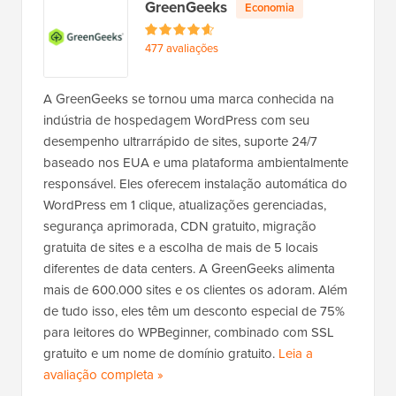
GreenGeeks
Economia
s
t
477 avaliações
G
a
t
A GreenGeeks se tornou uma marca conhecida na
o
indústria de hospedagem WordPress com seu
r
desempenho ultrarrápido de sites, suporte 24/7
baseado nos EUA e uma plataforma ambientalmente
responsável. Eles oferecem instalação automática do
WordPress em 1 clique, atualizações gerenciadas,
segurança aprimorada, CDN gratuito, migração
gratuita de sites e a escolha de mais de 5 locais
diferentes de data centers. A GreenGeeks alimenta
mais de 600.000 sites e os clientes os adoram. Além
de tudo isso, eles têm um desconto especial de 75%
para leitores do WPBeginner, combinado com SSL
gratuito e um nome de domínio gratuito.
Leia a
avaliação completa
d
»