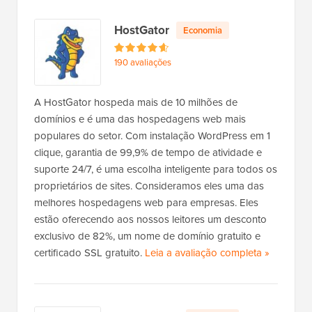
o
HostGator
Economia
s
t
190 avaliações
i
n
g
A HostGator hospeda mais de 10 milhões de
e
domínios e é uma das hospedagens web mais
r
populares do setor. Com instalação WordPress em 1
clique, garantia de 99,9% de tempo de atividade e
suporte 24/7, é uma escolha inteligente para todos os
proprietários de sites. Consideramos eles uma das
melhores hospedagens web para empresas. Eles
estão oferecendo aos nossos leitores um desconto
exclusivo de 82%, um nome de domínio gratuito e
certificado SSL gratuito.
Leia a avaliação completa
d
»
a
H
o