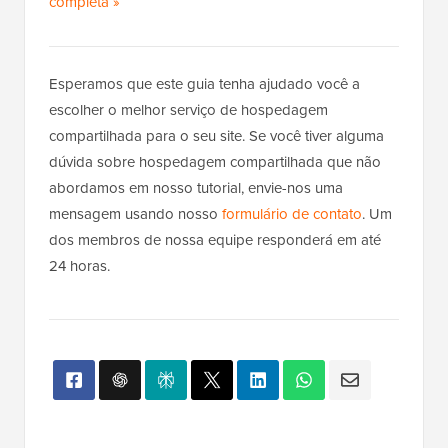
completa
d
»
a
H
o
Esperamos que este guia tenha ajudado você a
s
escolher o melhor serviço de hospedagem
t
compartilhada para o seu site. Se você tiver alguma
i
dúvida sobre hospedagem compartilhada que não
n
abordamos em nosso tutorial, envie-nos uma
g
mensagem usando nosso
formulário de contato
. Um
.
dos membros de nossa equipe responderá em até
c
24 horas.
o
m