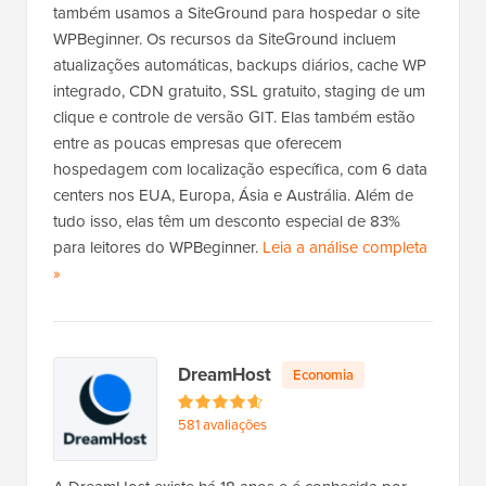
também usamos a SiteGround para hospedar o site
WPBeginner. Os recursos da SiteGround incluem
atualizações automáticas, backups diários, cache WP
integrado, CDN gratuito, SSL gratuito, staging de um
clique e controle de versão GIT. Elas também estão
entre as poucas empresas que oferecem
hospedagem com localização específica, com 6 data
centers nos EUA, Europa, Ásia e Austrália. Além de
tudo isso, elas têm um desconto especial de 83%
para leitores do WPBeginner.
Leia a análise completa
d
»
a
S
i
DreamHost
Economia
t
e
581 avaliações
G
r
o